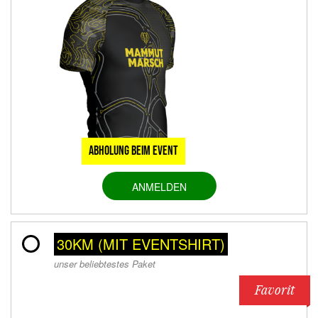
Abholung beim Event
ANMELDEN
30KM (MIT EVENTSHIRT)
unser beliebtestes Paket
Favorit