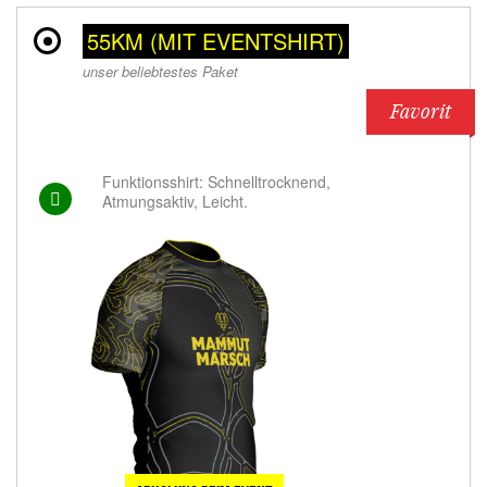
55KM (MIT EVENTSHIRT)
unser beliebtestes Paket
Favorit
Funktionsshirt: Schnelltrocknend,
Atmungsaktiv, Leicht.