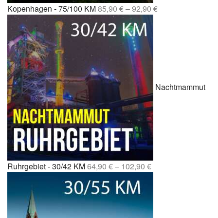
Kopenhagen - 75/100 KM
85,90
€
–
92,90
€
Nachtmammut
Ruhrgebiet - 30/42 KM
64,90
€
–
102,90
€