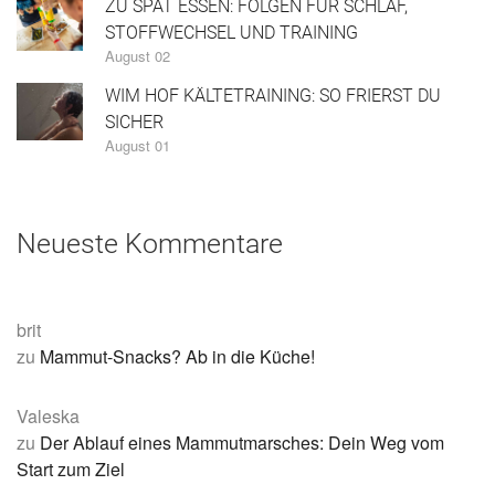
ZU SPÄT ESSEN: FOLGEN FÜR SCHLAF,
STOFFWECHSEL UND TRAINING
August 02
WIM HOF KÄLTETRAINING: SO FRIERST DU
SICHER
August 01
Neueste Kommentare
brit
zu
Mammut-Snacks? Ab in die Küche!
Valeska
zu
Der Ablauf eines Mammutmarsches: Dein Weg vom
Start zum Ziel