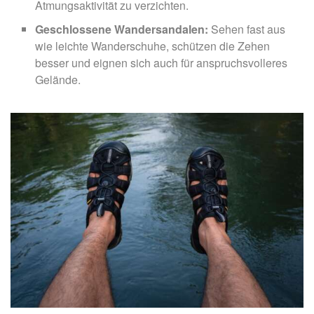
Atmungsaktivität zu verzichten.
Geschlossene Wandersandalen:
Sehen fast aus
wie leichte Wanderschuhe, schützen die Zehen
besser und eignen sich auch für anspruchsvolleres
Gelände.