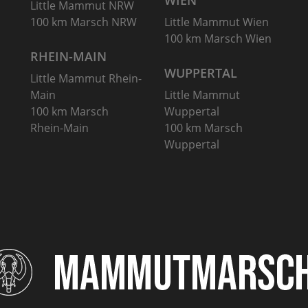
WIEN
Little Mammut NRW
100 km Marsch NRW
Little Mammut Wien
100 km Marsch Wien
RHEIN-MAIN
WUPPERTAL
Little Mammut Rhein-
Main
Little Mammut
100 km Marsch
Wuppertal
Rhein-Main
100 km Marsch
Wuppertal