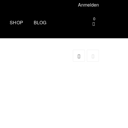
Anmelden
0
SHOP
BLOG
gebiet –
Die andere Seite des
Zielbogens: Wie es ist, beim
Mammutmarsch Volunteer zu
ttgart –
sein
Wandern rund um Köln: Die
rhus –
schönsten Touren
Zu spät essen: Folgen für Schlaf,
esbaden –
Stoffwechsel und Training
Wim Hof Kältetraining: So frierst
lin –
du sicher