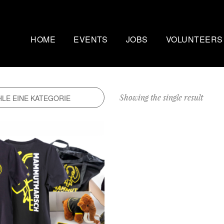
HOME
EVENTS
JOBS
VOLUNTEERS
Mammutmarsch Kopenhagen
Nachtmammut Ruhr
– 75/100 KM
30/42 KM
Showing the single result
Mammutmarsch Bremen –
Mammutmarsch Stu
30/55 KM
30/42/60 KM
Mammutmarsch Hannover –
Mammutmarsch Aa
30/42/55 KM
30/50 KM
Mammutmarsch Dortmund –
Mammutmarsch Wi
30/42/55 KM
30/42/55KM
Mammutmarsch München –
Mammutmarsch Ber
30/50 KM
30/42/55 KM