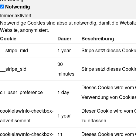
Notwendig
Immer aktiviert
Notwendige Cookies sind absolut notwendig, damit die Websi
Website, anonymisiert.
Cookie
Dauer
Beschreibung
__stripe_mid
1 year
Stripe setzt dieses Cook
30
__stripe_sid
Stripe setzt dieses Cook
minutes
Dieses Cookie wird vom G
cli_user_preference
1 day
Verwendung von Cookies 
cookielawinfo-checkbox-
Dieser Cookie wird vom 
1 year
advertisement
zu erfassen.
cookielawinfo-checkbox-
11
Dieses Cookie wird vom 