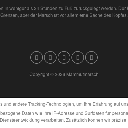
n in weniger als 24 Stunden zu Fuß zurückgelegt werden. Der K
Grenzen, aber der Marsch ist vor allem eine Sache des Kopfes.
Copyright © 2026 Mammutmarsch
und andere Tracking-Technologien, um Ihre Erfahrung auf unse
bezogene Daten wie Ihre IP-Adresse und Surfdaten für personal
 Diensteentwicklung verarbeiten. Zusätzlich können wir präzise