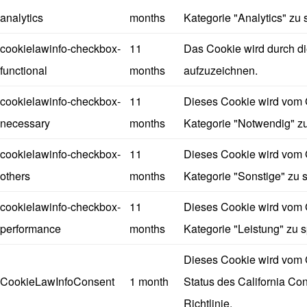
analytics
months
Kategorie "Analytics" zu 
cookielawinfo-checkbox-
11
Das Cookie wird durch d
functional
months
aufzuzeichnen.
cookielawinfo-checkbox-
11
Dieses Cookie wird vom 
necessary
months
Kategorie "Notwendig" zu
cookielawinfo-checkbox-
11
Dieses Cookie wird vom 
others
months
Kategorie "Sonstige" zu 
cookielawinfo-checkbox-
11
Dieses Cookie wird vom 
performance
months
Kategorie "Leistung" zu 
Dieses Cookie wird vom 
CookieLawInfoConsent
1 month
Status des California Co
Richtlinie.