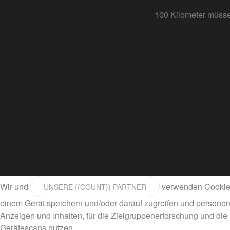
100 Kilometer müsse
Wir und
verwenden Cookies 
UNSERE {{COUNT}} PARTNER
einem Gerät speichern und/oder darauf zugreifen und personen
Anzeigen und Inhalten, für die Zielgruppenerforschung und die
Gerätescans nutzen.