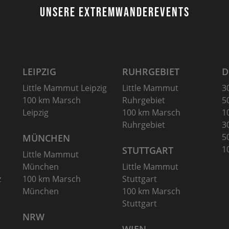
Nachtmammut Hamburg –
Mammutmarsch Es
UNSERE EXTREMWANDEREVENTS
30/42 KM
75/100 KM
Mammutmarsch München –
Mammutmarsch Ber
75/100 KM
75/100 KM
LEIPZIG
RUHRGEBIET
D
Little Mammut Leipzig
Little Mammut
3
100 km Marsch
Ruhrgebiet
5
Leipzig
100 km Marsch
1
Ruhrgebiet
3
5
MÜNCHEN
1
STUTTGART
Little Mammut
München
Little Mammut
z
100 km Marsch
Stuttgart
München
100 km Marsch
Stuttgart
NRW