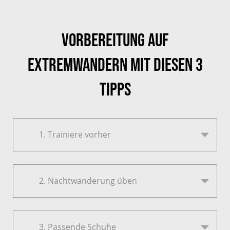
Vorbereitung auf
Extremwandern mit diesen 3
Tipps
1.
1. Trainiere vorher
Trainiere
vorher
2.
2. Nachtwanderung üben
Nachtwanderung
üben
3.
3. Passende Schuhe