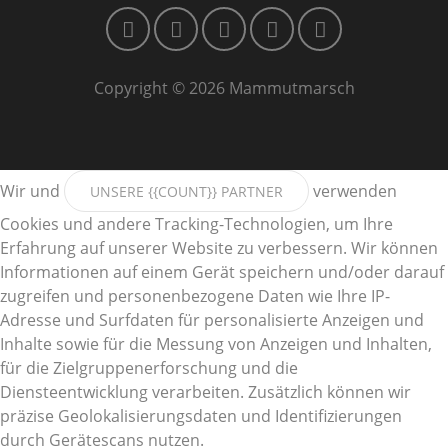
Copyright © 2026 Mammutmarsch
Wir und
verwenden
UNSERE {{COUNT}} PARTNER
Cookies und andere Tracking-Technologien, um Ihre
Erfahrung auf unserer Website zu verbessern. Wir können
Informationen auf einem Gerät speichern und/oder darauf
zugreifen und personenbezogene Daten wie Ihre IP-
Adresse und Surfdaten für personalisierte Anzeigen und
Inhalte sowie für die Messung von Anzeigen und Inhalten,
für die Zielgruppenerforschung und die
Diensteentwicklung verarbeiten. Zusätzlich können wir
präzise Geolokalisierungsdaten und Identifizierungen
durch Gerätescans nutzen.