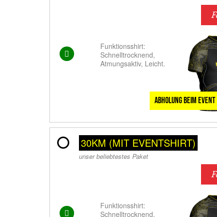
F
Funktionsshirt:
Schnelltrocknend,
Atmungsaktiv, Leicht.
Abholung beim Event
30KM (MIT EVENTSHIRT)
unser beliebtestes Paket
F
Funktionsshirt:
Schnelltrocknend,