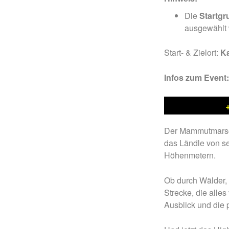
Die
Startgr
ausgewählt
Start- & Zielort:
Ka
Infos zum Event
Der Mammutmarsch
das Ländle von se
Höhenmetern.
Ob durch Wälder, 
Strecke, die alle
Ausblick und die 