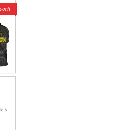
vorit
le &