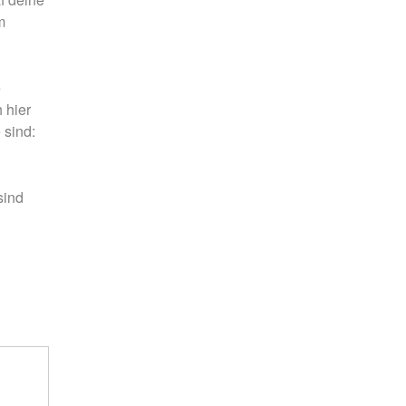
m
e
 hier
 sind:
sind