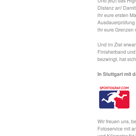
Und jetzt das High
Distanz an! Damit
ihr eure ersten M
Ausdauerprüfung s
ihr eure Grenzen m
Und im Ziel erwar
Finisherband und 
bezwingt, hat sich
In Stuttgart mit 
Wir freuen uns, b
Fotoservice mit a
und Kilometer für