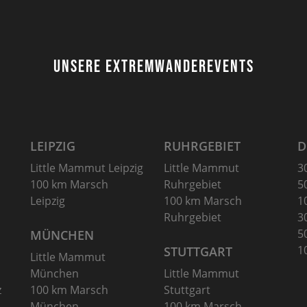
UNSERE EXTREMWANDEREVENTS
LEIPZIG
RUHRGEBIET
D
Little Mammut Leipzig
Little Mammut
3
100 km Marsch
Ruhrgebiet
5
Leipzig
100 km Marsch
1
Ruhrgebiet
3
5
MÜNCHEN
1
STUTTGART
Little Mammut
München
Little Mammut
z
100 km Marsch
Stuttgart
München
100 km Marsch