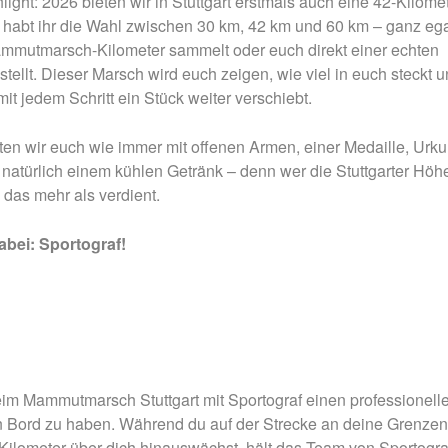
light: 2026 bieten wir in Stuttgart erstmals auch eine 42-Kilomet
Nachtmammut Hamburg –
Mammutmarsch Es
 habt ihr die Wahl zwischen 30 km, 42 km und 60 km – ganz ega
30/42 KM
75/100 KM
ammutmarsch-Kilometer sammelt oder euch direkt einer echten
Mammutmarsch München –
Mammutmarsch Ber
tellt. Dieser Marsch wird euch zeigen, wie viel in euch steckt 
75/100 KM
75/100 KM
it jedem Schritt ein Stück weiter verschiebt.
ten wir euch wie immer mit offenen Armen, einer Medaille, Urk
natürlich einem kühlen Getränk – denn wer die Stuttgarter Höh
 das mehr als verdient.
dabei: Sportograf!
eim Mammutmarsch Stuttgart mit Sportograf einen professionell
n Bord zu haben. Während du auf der Strecke an deine Grenzen
 Kilometer über dich hinauswächst, hält das Team von Sportogra