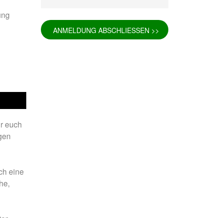
Fernwanderweg Deutschland: 7
rcelona –
Routen, Tipps und ehrliche
ung
Empfehlungen
ANMELDUNG ABSCHLIESSEN >>
drid –
Vom Party-Leben zu 3.000
Mammutmarsch-Kilometern
nchen /
Kompressionssocken beim
 42/55 KM
Wandern: Was sie wirklich
bringen
mburg –
Wie wirkt sich Stress auf den
Körper aus? Was wirklich
r euch
rgebiet –
passiert
igen
Mönchengladbach wandern: 5
bao –
Touren zwischen Niers, Wald
ch eine
und Schlössern
he,
esden –
Mammutmarsch alleine: Monas
Geschichte vom Alleinstarten
und trotzdem dazugehören