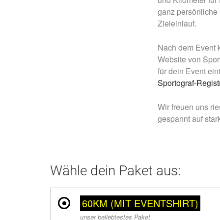
ganz persönliche 
Zieleinlauf.
Nach dem Event ka
Website von Sport
für dein Event ein
Sportograf-Regist
Wir freuen uns ri
gespannt auf sta
Wähle dein Paket aus:
60KM (MIT EVENTSHIRT)
unser beliebtestes Paket