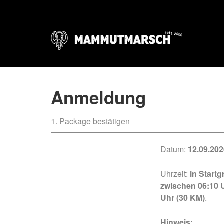
Anmeldung
1. Package bestätigen
Datum:
12.09.202
Uhrzeit:
in Start
zwischen 06:10 
Uhr (30 KM)
.
Hinweis: