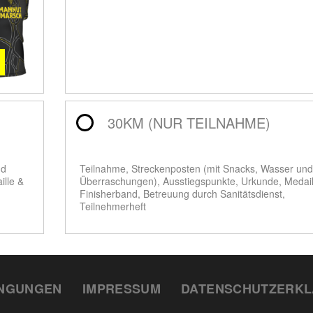
30KM (NUR TEILNAHME)
nd
Teilnahme, Streckenposten (mit Snacks, Wasser und
ille &
Überraschungen), Ausstiegspunkte, Urkunde, Medail
Finisherband, Betreuung durch Sanitätsdienst,
Teilnehmerheft
INGUNGEN
IMPRESSUM
DATENSCHUTZERK