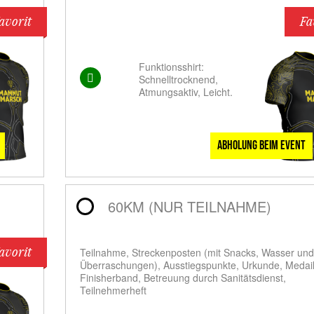
avorit
Fa
Funktionsshirt:
Schnelltrocknend,
Atmungsaktiv, Leicht.
Abholung beim Event
60KM (NUR TEILNAHME)
avorit
Teilnahme, Streckenposten (mit Snacks, Wasser und
Überraschungen), Ausstiegspunkte, Urkunde, Medail
Finisherband, Betreuung durch Sanitätsdienst,
Teilnehmerheft