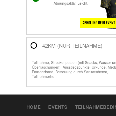
Atmungsaktiv, Leicht.
Abholung beim Event
42KM (NUR TEILNAHME)
Teilnahme, Streckenposten (mit Snacks, Wasser u
Überraschungen), Ausstiegspunkte, Urkunde, Meda
Finisherband, Betreuung durch Sanitätsdienst,
Teilnehmerheft
HOME
EVENTS
TEILNAHMEBED