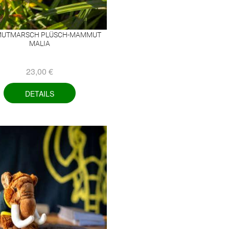
Nachtmammut Hamburg –
Mammutmarsch Es
30/42 KM
75/100 KM
Mammutmarsch München –
Mammutmarsch Ber
UTMARSCH PLÜSCH-MAMMUT
75/100 KM
75/100 KM
MALIA
23,00
€
DETAILS