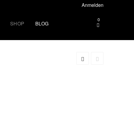
Anmelden
0
SHOP
BLOG
gebiet –
Die andere Seite des
Zielbogens: Wie es ist, beim
Mammutmarsch Volunteer zu
ttgart –
sein
Wandern rund um Köln: Die
rhus –
schönsten Touren
Zu spät essen: Folgen für Schlaf,
esbaden –
Stoffwechsel und Training
Wim Hof Kältetraining: So frierst
lin –
du sicher