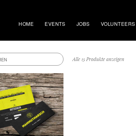
HOME
EVENTS
JOBS
VOLUNTEERS
Mammutmarsch Kopenhagen
Nachtmammut Ruhr
– 75/100 KM
30/42 KM
Alle 15 Produkte anzeigen
Mammutmarsch Bremen –
Mammutmarsch Stu
30/55 KM
30/42/60 KM
Mammutmarsch Hannover –
Mammutmarsch Aa
30/42/55 KM
30/50 KM
Mammutmarsch Dortmund –
Mammutmarsch Wi
30/42/55 KM
30/42/55KM
Mammutmarsch München –
Mammutmarsch Ber
30/50 KM
30/42/55 KM