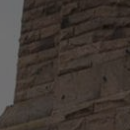
h Essen –
hilft
 Berlin –