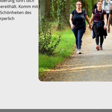
derung führt dich
Mammutmarsch Málaga –
Mammutmarsc
 bereithält. Komm mit
30/50 KM
– 30/50 KM
 Schönheiten des
rperlich
Mammutmarsch Valencia –
Mammutmarsc
30/50 KM
30/50/100 KM
Mammutmarsch Leipzig –
Mammutmarsc
30/42/55 KM
Starnberger S
Mammutmarsch Mannheim
Mammutmarsc
– 30/42/60 KM
30/50 KM
Mammutmarsch Wien –
Mammutmarsc
30/50 KM
– 30/42/55 KM
Mammutmarsch
Mammutmarsch
Kopenhagen – 30/42/55 KM
30/50 KM
Mammutmarsch Nürnberg
Mammutmarsc
– 30/42/55 KM
30/50 KM