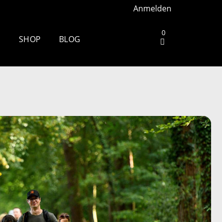
Anmelden
0
S
SHOP
BLOG
Ruhrgebiet –
Wandern rund um Köln: Die
schönsten Touren
 Stuttgart –
Zu spät essen: Folgen für
Schlaf, Stoffwechsel und
Training
h Aarhus –
Wim Hof Kältetraining: So
frierst du sicher
h Wiesbaden
Fernwanderweg Deutschland:
7 Routen, Tipps und ehrliche
 Berlin –
Empfehlungen