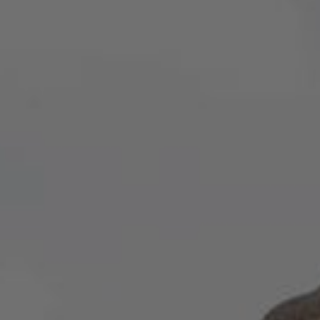
Nachtmammut Hamburg –
Mammutmarsc
30/42 KM
75/100 KM
Mammutmarsch München –
Mammutmarsch
75/100 KM
75/100 KM