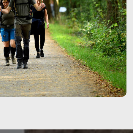
Vom Party-Leben zu 3.000
h Barcelona
Mammutmarsch-Kilometern
Kompressionssocken beim
h Madrid –
Wandern: Was sie wirklich
bringen
h München /
Wie wirkt sich Stress auf den
ee – 42/55 KM
Körper aus? Was wirklich
passiert
h Hamburg –
Mönchengladbach wandern: 5
Touren zwischen Niers, Wald
h Ruhrgebiet
und Schlössern
Mammutmarsch alleine:
 Bilbao –
Monas Geschichte vom
Alleinstarten und trotzdem
dazugehören
h Dresden –
Krämpfe in den Beinen: Woher
sie kommen und was wirklich