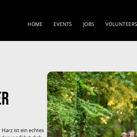
HOME
EVENTS
JOBS
VOLUNTEER
Mammutmarsch
Nachtmammut 
Kopenhagen – 75/100 KM
30/42 KM
Mammutmarsch Bremen –
Mammutmarsch
30/55 KM
30/42/60 KM
Mammutmarsch Hannover –
Mammutmarsc
er
30/42/55 KM
30/50 KM
Mammutmarsch Dortmund
Mammutmarsc
– 30/42/55 KM
– 30/42/55KM
Mammutmarsch München –
Mammutmarsch
Harz ist ein echtes
30/50 KM
30/42/55 KM