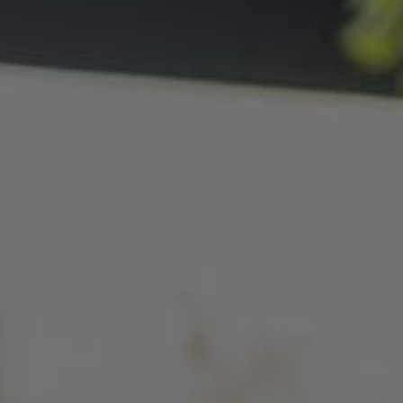
h Essen –
Alleinstarten und trotzdem
dazugehören
 Berlin –