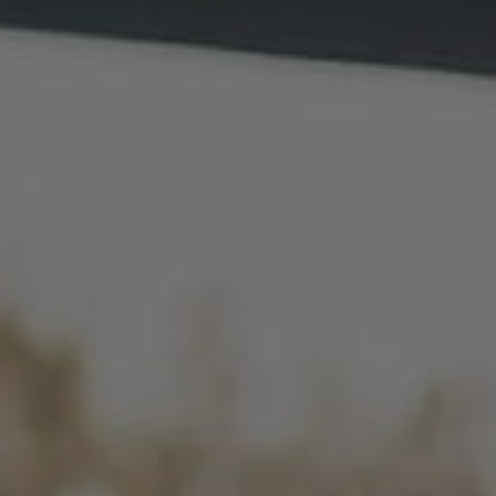
Nachtmammut Hamburg –
Mammutmarsc
30/42 KM
75/100 KM
Mammutmarsch München –
Mammutmarsch
75/100 KM
75/100 KM