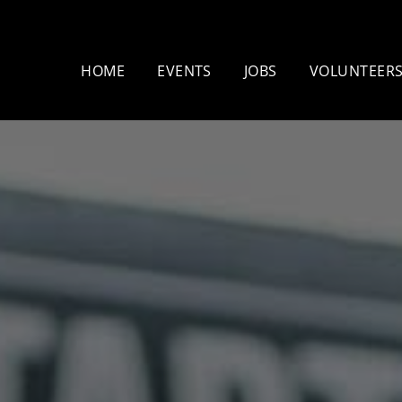
HOME
EVENTS
JOBS
VOLUNTEER
Mammutmarsch
Nachtmammut 
Kopenhagen – 75/100 KM
30/42 KM
Mammutmarsch Bremen –
Mammutmarsch
30/55 KM
30/42/60 KM
Mammutmarsch Hannover –
Mammutmarsc
30/42/55 KM
30/50 KM
Mammutmarsch Dortmund
Mammutmarsc
– 30/42/55 KM
– 30/42/55KM
Mammutmarsch München –
Mammutmarsch
30/50 KM
30/42/55 KM