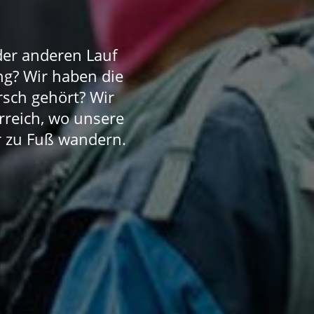
der anderen Lauf
ng? Wir haben die
sch gehört? Wir
rreich, wo unsere
r zu Fuß wandern.