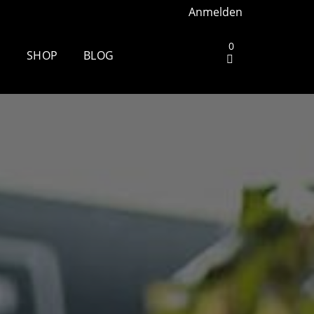
Anmelden
0
S
SHOP
BLOG
Ruhrgebiet –
Die andere Seite des
Zielbogens: Wie es ist, beim
Mammutmarsch Volunteer zu
 Stuttgart –
sein
Wandern rund um Köln: Die
h Aarhus –
schönsten Touren
Zu spät essen: Folgen für
h Wiesbaden
Schlaf, Stoffwechsel und
Training
 Berlin –
Wim Hof Kältetraining: So
frierst du sicher