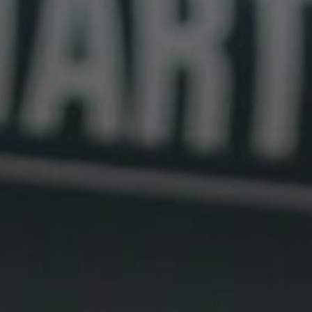
Mammutmarsch Málaga –
Mammutmarsc
30/50 KM
– 30/50 KM
Mammutmarsch Valencia –
Mammutmarsc
30/50 KM
30/50/100 KM
Mammutmarsch Leipzig –
Mammutmarsc
30/42/55 KM
Starnberger S
Mammutmarsch Mannheim
Mammutmarsc
– 30/42/60 KM
30/50 KM
Mammutmarsch Wien –
Mammutmarsc
30/50 KM
– 30/42/55 KM
Mammutmarsch
Mammutmarsch
Kopenhagen – 30/42/55 KM
30/50 KM
Mammutmarsch Nürnberg
Mammutmarsc
– 30/42/55 KM
30/50 KM