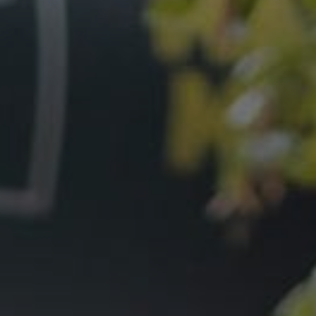
h Barcelona
Fernwanderweg Deutschland:
7 Routen, Tipps und ehrliche
Empfehlungen
h Madrid –
Vom Party-Leben zu 3.000
Mammutmarsch-Kilometern
h München /
ee – 42/55 KM
Kompressionssocken beim
Wandern: Was sie wirklich
h Hamburg –
bringen
Wie wirkt sich Stress auf den
h Ruhrgebiet
Körper aus? Was wirklich
passiert
 Bilbao –
Mönchengladbach wandern: 5
Touren zwischen Niers, Wald
und Schlössern
h Dresden –
Mammutmarsch alleine:
Monas Geschichte vom