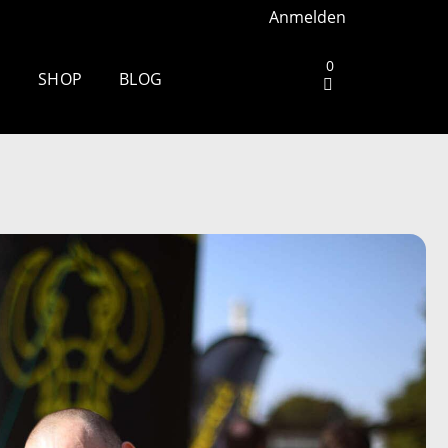
Anmelden
0
S
SHOP
BLOG
Ruhrgebiet –
Die andere Seite des
Zielbogens: Wie es ist, beim
Mammutmarsch Volunteer zu
 Stuttgart –
sein
Wandern rund um Köln: Die
h Aarhus –
schönsten Touren
Zu spät essen: Folgen für
h Wiesbaden
Schlaf, Stoffwechsel und
Training
 Berlin –
Wim Hof Kältetraining: So
frierst du sicher