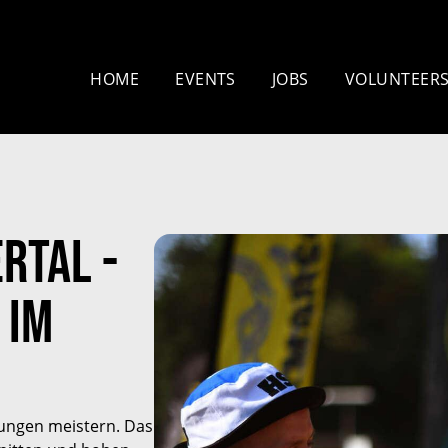
HOME
EVENTS
JOBS
VOLUNTEER
Mammutmarsch
Nachtmammut 
Kopenhagen – 75/100 KM
30/42 KM
Mammutmarsch Bremen –
Mammutmarsch
rtal -
30/55 KM
30/42/60 KM
Mammutmarsch Hannover –
Mammutmarsc
 im
30/42/55 KM
30/50 KM
Mammutmarsch Dortmund
Mammutmarsc
– 30/42/55 KM
– 30/42/55KM
Mammutmarsch München –
Mammutmarsch
ungen meistern. Das
30/50 KM
30/42/55 KM