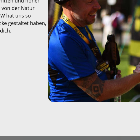
hnitten und hohen
Mammutmarsch Málaga –
Mammutmarsc
h von der Natur
30/50 KM
– 30/50 KM
RW hat uns so
cke gestaltet haben,
Mammutmarsch Valencia –
Mammutmarsc
dich.
30/50 KM
30/50/100 KM
Mammutmarsch Leipzig –
Mammutmarsc
30/42/55 KM
Starnberger S
Mammutmarsch Mannheim
Mammutmarsc
– 30/42/60 KM
30/50 KM
Mammutmarsch Wien –
Mammutmarsc
30/50 KM
– 30/42/55 KM
Mammutmarsch
Mammutmarsch
Kopenhagen – 30/42/55 KM
30/50 KM
Mammutmarsch Nürnberg
Mammutmarsc
– 30/42/55 KM
30/50 KM