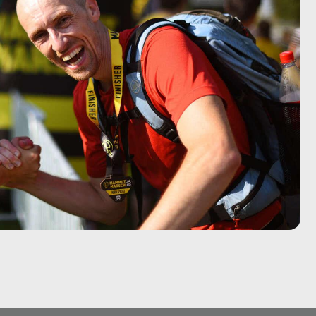
h Barcelona
Fernwanderweg Deutschland:
7 Routen, Tipps und ehrliche
Empfehlungen
h Madrid –
Vom Party-Leben zu 3.000
Mammutmarsch-Kilometern
h München /
ee – 42/55 KM
Kompressionssocken beim
Wandern: Was sie wirklich
h Hamburg –
bringen
Wie wirkt sich Stress auf den
h Ruhrgebiet
Körper aus? Was wirklich
passiert
 Bilbao –
Mönchengladbach wandern: 5
Touren zwischen Niers, Wald
und Schlössern
h Dresden –
Mammutmarsch alleine:
Monas Geschichte vom