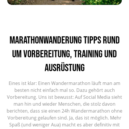
Marathonwanderung Tipps rund
um Vorbereitung, Training und
Ausrüstung
Eines ist klar: Einen Wandermarathon läuft man am
besten nicht einfach mal so. Dazu gehört auch
Vorbereitung. Uns ist bewusst: Auf Social Media sieht
man hin und wieder Menschen, die stolz davon
berichten, dass sie einen 24h Wandermarathon ohne
Vorbereitung gelaufen sind. Ja, das ist möglich. Mehr
Spaß (und weniger Aua) macht es aber definitiv mit