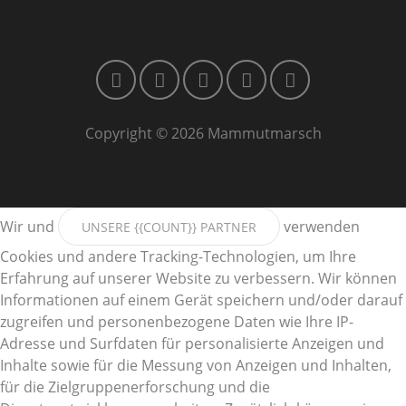
Copyright © 2026 Mammutmarsch
Wir und
verwenden
UNSERE {{COUNT}} PARTNER
Cookies und andere Tracking-Technologien, um Ihre
Erfahrung auf unserer Website zu verbessern. Wir können
Informationen auf einem Gerät speichern und/oder darauf
zugreifen und personenbezogene Daten wie Ihre IP-
Adresse und Surfdaten für personalisierte Anzeigen und
Inhalte sowie für die Messung von Anzeigen und Inhalten,
für die Zielgruppenerforschung und die