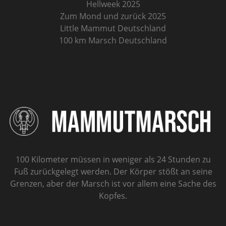
Hellweek 2025
Zum Mond und zurück 2025
Little Mammut Deutschland
100 km Marsch Deutschland
100 Kilometer müssen in weniger als 24 Stunden zu
Fuß zurückgelegt werden. Der Körper stößt an seine
Grenzen, aber der Marsch ist vor allem eine Sache des
Kopfes.