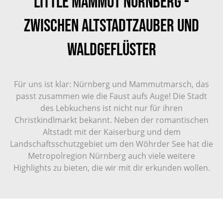
Little Mammut Nürnberg -
Zwischen Altstadtzauber und
Waldgeflüster
Für uns ist klar: Nürnberg und Mammutmarsch, das
passt zusammen wie die Faust aufs Auge! Die Stadt
des Lebkuchens ist nicht nur für ihren
Christkindlmarkt bekannt. Neben der romantischen
Altstadt mit der Kaiserburg und dem
Landschaftsschutzgebiet um den Wöhrder See hat die
Metropolregion Nürnberg auch viele weitere
Highlights zu bieten, die wir mit dir erkunden wollen.