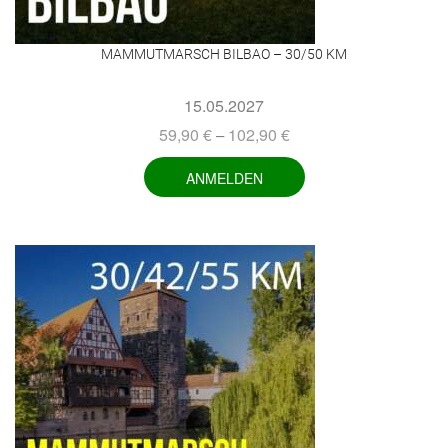
MAMMUTMARSCH BILBAO – 30/50 KM
15.05.2027
59,90
€
102,90
€
–
ANMELDEN