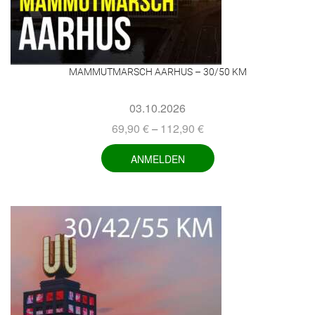
MAMMUTMARSCH AARHUS – 30/50 KM
03.10.2026
69,90
€
112,90
€
–
ANMELDEN