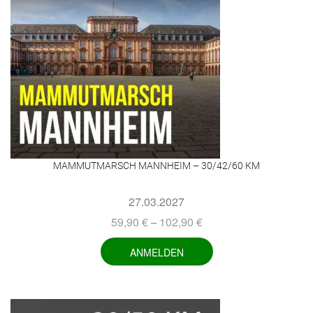
MAMMUTMARSCH MANNHEIM – 30/42/60 KM
27.03.2027
59,90
€
102,90
€
–
ANMELDEN