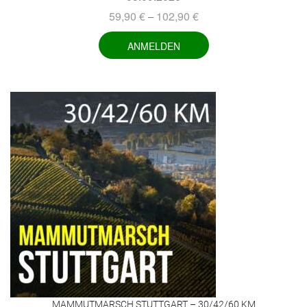
59,90
€
102,90
€
–
ANMELDEN
MAMMUTMARSCH STUTTGART – 30/42/60 KM