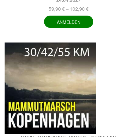
59,90
€
102,90
€
–
ANMELDEN