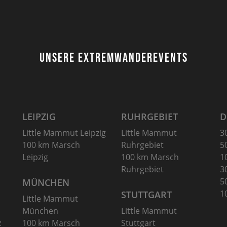
UNSERE EXTREMWANDEREVENTS
LEIPZIG
RUHRGEBIET
D
Little Mammut Leipzig
Little Mammut
3
100 km Marsch
Ruhrgebiet
5
Leipzig
100 km Marsch
1
Ruhrgebiet
3
5
MÜNCHEN
1
STUTTGART
Little Mammut
München
Little Mammut
z
100 km Marsch
Stuttgart