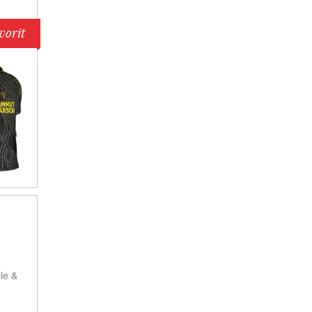
vorit
le &