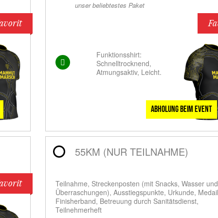
unser beliebtestes Paket
avorit
Fa
Funktionsshirt:
Schnelltrocknend,
Atmungsaktiv, Leicht.
Abholung beim Event
55KM (NUR TEILNAHME)
avorit
Teilnahme, Streckenposten (mit Snacks, Wasser und
Überraschungen), Ausstiegspunkte, Urkunde, Medail
Finisherband, Betreuung durch Sanitätsdienst,
Teilnehmerheft