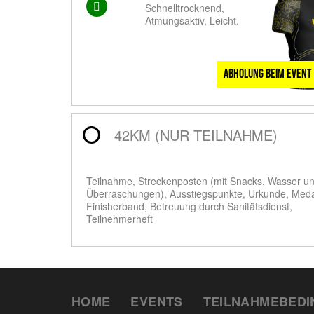
Schnelltrocknend,
Atmungsaktiv, Leicht.
Abholung beim Event
42KM (NUR TEILNAHME)
Teilnahme, Streckenposten (mit Snacks, Wasser u
Überraschungen), Ausstiegspunkte, Urkunde, Meda
Finisherband, Betreuung durch Sanitätsdienst,
Teilnehmerheft
HOME
EVENTS
TEILNAHMEBED