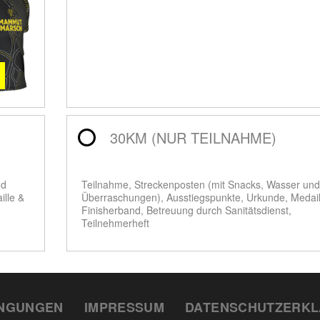
30KM (NUR TEILNAHME)
nd
Teilnahme, Streckenposten (mit Snacks, Wasser und
ille &
Überraschungen), Ausstiegspunkte, Urkunde, Medail
Finisherband, Betreuung durch Sanitätsdienst,
Teilnehmerheft
INGUNGEN
IMPRESSUM
DATENSCHUTZERK