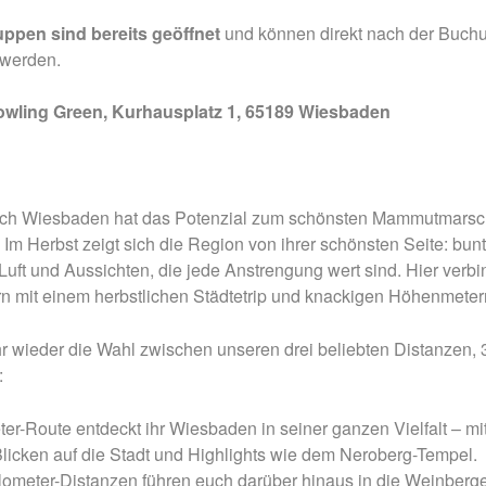
Mammutmarsch Málaga –
Mammutmarsch Ba
uppen sind bereits geöffnet
und können direkt nach der Buch
30/50 KM
30/50 KM
 werden.
Mammutmarsch Valencia –
Mammutmarsch Ma
30/50 KM
30/50/100 KM
wling Green, Kurhausplatz 1, 65189 Wiesbaden
Mammutmarsch Leipzig –
Mammutmarsch Mü
:
30/42/55 KM
Starnberger See –
h Wiesbaden hat das Potenzial zum schönsten Mammutmarsc
Mammutmarsch Mannheim –
Mammutmarsch Ha
 Im Herbst zeigt sich die Region von ihrer schönsten Seite: bun
30/42/60 KM
30/50 KM
Luft und Aussichten, die jede Anstrengung wert sind. Hier verb
Mammutmarsch Wien – 30/50
Mammutmarsch Ruh
n mit einem herbstlichen Städtetrip und knackigen Höhenmeter
KM
30/42/55 KM
r wieder die Wahl zwischen unseren drei beliebten Distanzen, 
Mammutmarsch Kopenhagen
Mammutmarsch Bil
:
– 30/42/55 KM
30/50 KM
Mammutmarsch Nürnberg –
Mammutmarsch Dr
ter-Route entdeckt ihr Wiesbaden in seiner ganzen Vielfalt – mit
30/42/55 KM
30/50 KM
Blicken auf die Stadt und Highlights wie dem Neroberg-Tempel.
lometer-Distanzen führen euch darüber hinaus in die Weinberg