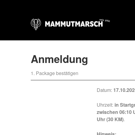
Anmeldung
1. Package bestätigen
Datum:
17.10.20
Uhrzeit:
in Start
zwischen 06:10 
Uhr (30 KM)
.
Hinweis: