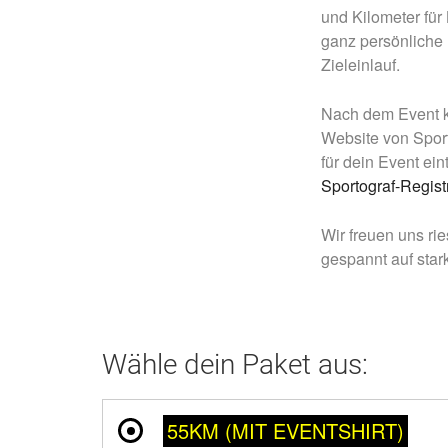
und Kilometer für
ganz persönliche 
Zieleinlauf.
Nach dem Event ka
Website von Sport
für dein Event ein
Sportograf-Regist
Wir freuen uns ri
gespannt auf sta
Wähle dein Paket aus:
55KM (MIT EVENTSHIRT)