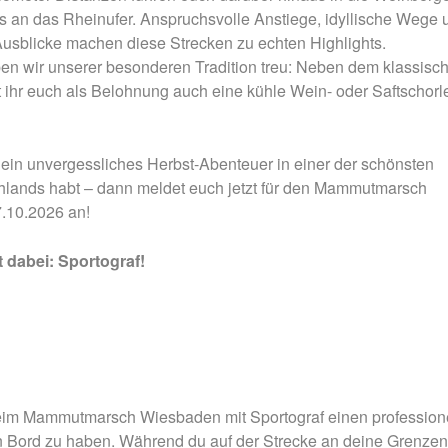
Nachtmammut Hamburg –
Mammutmarsch Es
s an das Rheinufer. Anspruchsvolle Anstiege, idyllische Wege 
30/42 KM
75/100 KM
usblicke machen diese Strecken zu echten Highlights.
ben wir unserer besonderen Tradition treu: Neben dem klassisc
Mammutmarsch München –
Mammutmarsch Ber
75/100 KM
75/100 KM
t ihr euch als Belohnung auch eine kühle Wein- oder Saftschorl
 ein unvergessliches Herbst-Abenteuer in einer der schönsten
lands habt – dann meldet euch jetzt für den Mammutmarsch
.10.2026 an!
 dabei: Sportograf!
beim Mammutmarsch Wiesbaden mit Sportograf einen profession
n Bord zu haben. Während du auf der Strecke an deine Grenzen