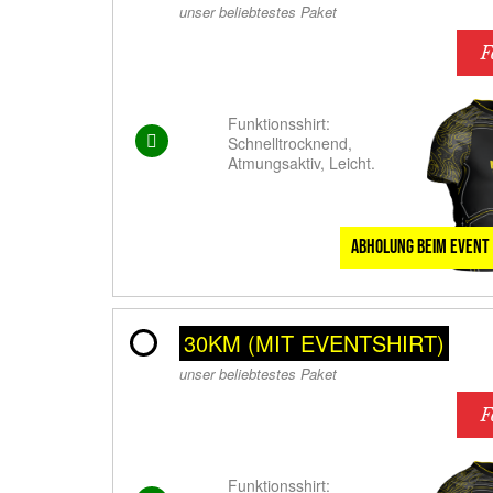
unser beliebtestes Paket
F
Funktionsshirt:
Schnelltrocknend,
Atmungsaktiv, Leicht.
Abholung beim Event
30KM (MIT EVENTSHIRT)
unser beliebtestes Paket
F
Funktionsshirt: