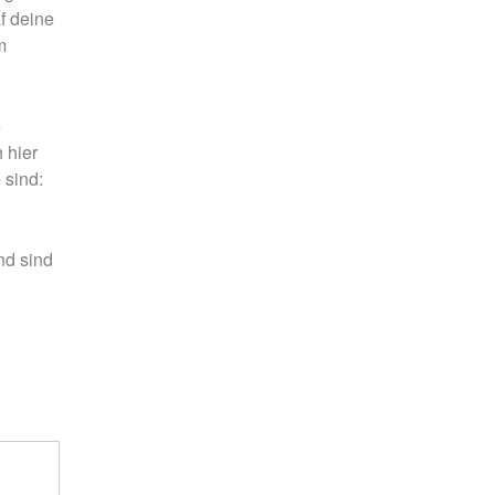
f deine
m
e
 hier
 sind:
nd sind