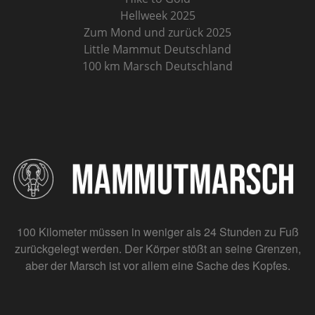
Hellweek 2025
Zum Mond und zurück 2025
Little Mammut Deutschland
100 km Marsch Deutschland
100 Kilometer müssen in weniger als 24 Stunden zu Fuß
zurückgelegt werden. Der Körper stößt an seine Grenzen,
aber der Marsch ist vor allem eine Sache des Kopfes.