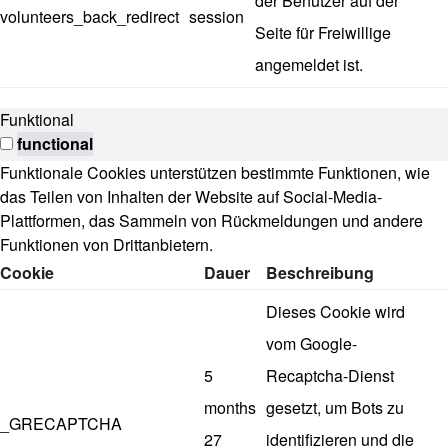
der Benutzer auf der
volunteers_back_redirect
session
Seite für Freiwillige
angemeldet ist.
Funktional
functional
Funktionale Cookies unterstützen bestimmte Funktionen, wie
das Teilen von Inhalten der Website auf Social-Media-
Plattformen, das Sammeln von Rückmeldungen und andere
Funktionen von Drittanbietern.
Cookie
Dauer
Beschreibung
Dieses Cookie wird
vom Google-
5
Recaptcha-Dienst
months
gesetzt, um Bots zu
_GRECAPTCHA
27
identifizieren und die