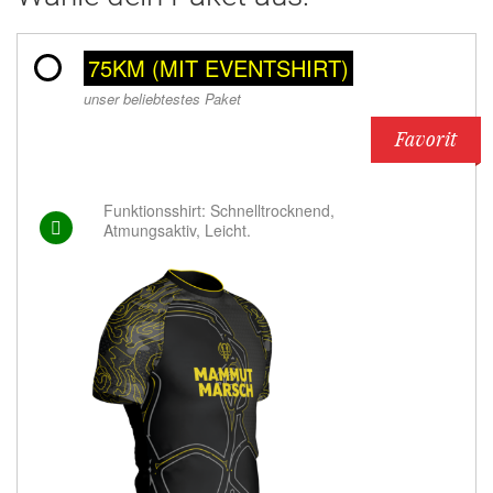
75KM (MIT EVENTSHIRT)
unser beliebtestes Paket
Favorit
Funktionsshirt: Schnelltrocknend,
Atmungsaktiv, Leicht.