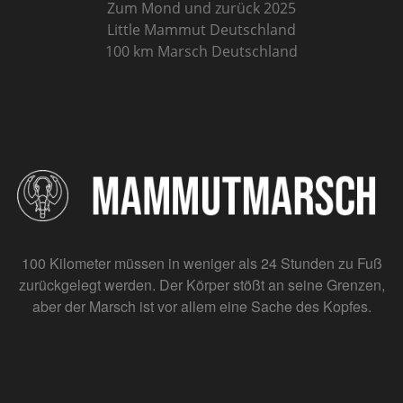
Zum Mond und zurück 2025
Little Mammut Deutschland
100 km Marsch Deutschland
100 Kilometer müssen in weniger als 24 Stunden zu Fuß
zurückgelegt werden. Der Körper stößt an seine Grenzen,
aber der Marsch ist vor allem eine Sache des Kopfes.