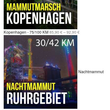
Kopenhagen - 75/100 KM
85,90
€
–
92,90
€
Nachtmammut