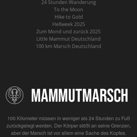
24 Stunden Wanderung
To the Moon
Hike to Gold
Hellweek 2025
Zum Mond und zurück 2025
Little Mammut Deutschland
100 km Marsch Deutschland
100 Kilometer müssen in weniger als 24 Stunden zu Fuß
zurückgelegt werden. Der Körper stößt an seine Grenzen,
aber der Marsch ist vor allem eine Sache des Kopfes.