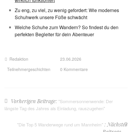
wirklich funktioniert
Zu eng, zu viel, zu wenig gefordert: Wie modernes
Schuhwerk unsere Füße schwächt
Welche Schuhe zum Wandern? So findest du den
perfekten Begleiter für dein Abenteuer
Redaktion
23.06.2026
Teilnehmergeschichten
0 Kommentare
Vorherigen Beitrage:
"Sommersonnenwende: Der
längste Tag des Jahres als Einladung, rauszugehen"
: Nächster
"Die Top 5 Wanderwege rund um Mannheim"
Beitrage