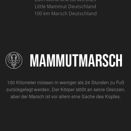
Little Mammut Deutschland
100 km Marsch Deutschland
100 Kilometer müssen in weniger als 24 Stunden zu Fuß
zurückgelegt werden. Der Körper stößt an seine Grenzen,
aber der Marsch ist vor allem eine Sache des Kopfes.