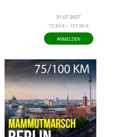
31.07.2027
72,90
€
107,90
€
–
ANMELDEN