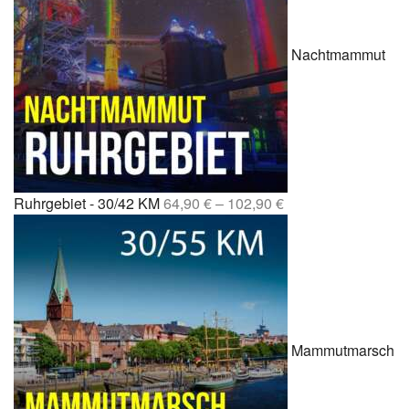
Nachtmammut
Ruhrgebiet - 30/42 KM
64,90
€
–
102,90
€
Mammutmarsch