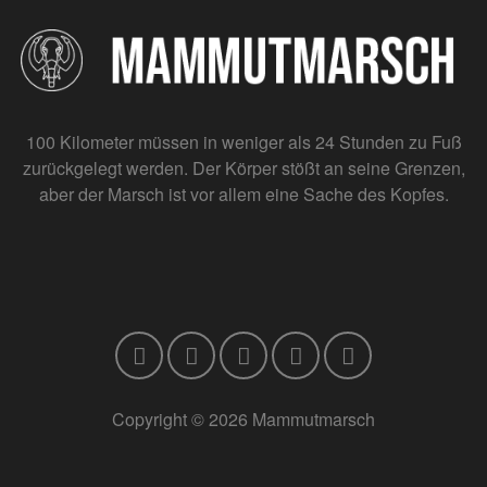
100 Kilometer müssen in weniger als 24 Stunden zu Fuß
zurückgelegt werden. Der Körper stößt an seine Grenzen,
aber der Marsch ist vor allem eine Sache des Kopfes.
Copyright © 2026 Mammutmarsch