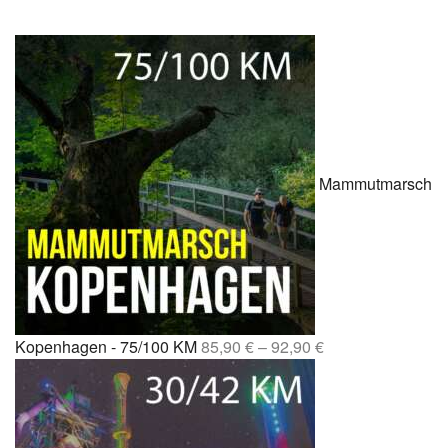
Mammutmarsch
Kopenhagen - 75/100 KM
85,90
€
–
92,90
€