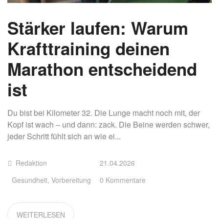
Stärker laufen: Warum
Krafttraining deinen
Marathon entscheidend
ist
Du bist bei Kilometer 32. Die Lunge macht noch mit, der
Kopf ist wach – und dann: zack. Die Beine werden schwer,
jeder Schritt fühlt sich an wie ei...
Redaktion
21.04.2026
Gesundheit
,
Vorbereitung
0 Kommentare
WEITERLESEN