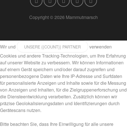
Copyright © 2026 Mammutmarsch
Wir und
verwenden
UNSERE {{COUNT}} PARTNER
Cookies und andere Tracking-Technologien, um Ihre Erfahrung
auf unserer Website zu verbessern. Wir können Informationen
auf einem Gerät speichern und/oder darauf zugreifen und
personenbezogene Daten wie Ihre IP-Adresse und Surfdaten
für personalisierte Anzeigen und Inhalte sowie für die Messung
von Anzeigen und Inhalten, für die Zielgruppenerforschung und
die Diensteentwicklung verarbeiten. Zusätzlich können wir
präzise Geolokalisierungsdaten und Identifizierungen durch
Gerätescans nutzen.
Bitte beachten Sie, dass Ihre Einwilligung für alle unsere