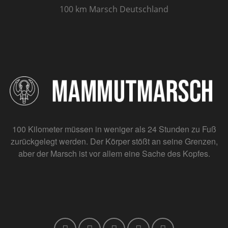
100 km Marsch Deutschland
100 Kilometer müssen in weniger als 24 Stunden zu Fuß
zurückgelegt werden. Der Körper stößt an seine Grenzen,
aber der Marsch ist vor allem eine Sache des Kopfes.