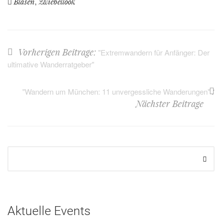
,
Blasen
Zwiebellook
Vorherigen Beitrage:
"Extremwandern für Anfänger: Der
ultimative Wanderratgeber"
:
"Wandern um München: 11 unvergessliche Wanderungen"
Nächster Beitrage
Aktuelle Events