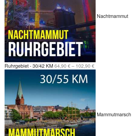
Nachtmammut
Ruhrgebiet - 30/42 KM
64,90
€
–
102,90
€
Mammutmarsch