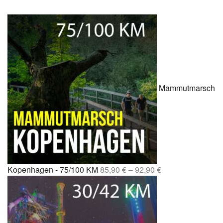
Mammutmarsch
Kopenhagen - 75/100 KM
85,90
€
–
92,90
€