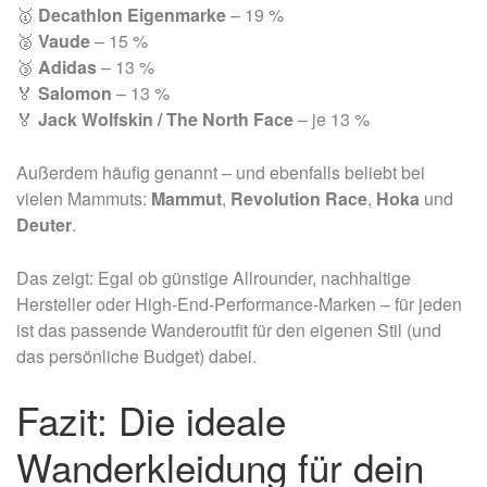
🥇
Decathlon Eigenmarke
– 19 %
🥈
Vaude
– 15 %
🥉
Adidas
– 13 %
🏅
Salomon
– 13 %
🏅
Jack Wolfskin / The North Face
– je 13 %
Außerdem häufig genannt – und ebenfalls beliebt bei
vielen Mammuts:
Mammut
,
Revolution Race
,
Hoka
und
Deuter
.
Das zeigt: Egal ob günstige Allrounder, nachhaltige
Hersteller oder High-End-Performance-Marken – für jeden
ist das passende Wanderoutfit für den eigenen Stil (und
das persönliche Budget) dabei.
Fazit: Die ideale
Wanderkleidung für dein