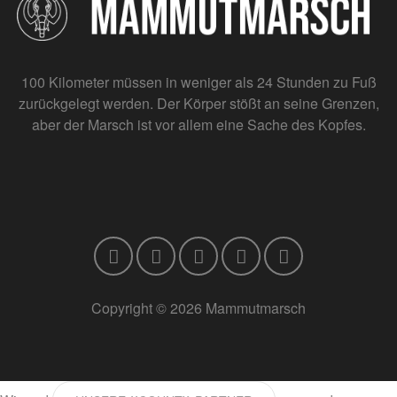
100 Kilometer müssen in weniger als 24 Stunden zu Fuß
zurückgelegt werden. Der Körper stößt an seine Grenzen,
aber der Marsch ist vor allem eine Sache des Kopfes.
Copyright © 2026 Mammutmarsch