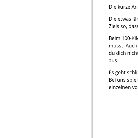
Die kurze A
Die etwas lä
Ziels so, da
Beim 100-Kil
musst. Auch 
du dich nich
aus.
Es geht schl
Bei uns spiel
einzelnen vo