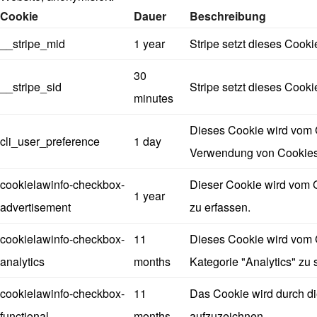
Cookie
Dauer
Beschreibung
__stripe_mid
1 year
Stripe setzt dieses Cook
30
__stripe_sid
Stripe setzt dieses Cook
minutes
Dieses Cookie wird vom G
cli_user_preference
1 day
Verwendung von Cookies 
cookielawinfo-checkbox-
Dieser Cookie wird vom 
1 year
advertisement
zu erfassen.
cookielawinfo-checkbox-
11
Dieses Cookie wird vom 
analytics
months
Kategorie "Analytics" zu 
cookielawinfo-checkbox-
11
Das Cookie wird durch d
functional
months
aufzuzeichnen.