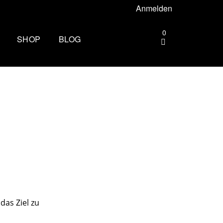
Anmelden
0
SHOP
BLOG
gebiet –
Die andere Seite des
Zielbogens: Wie es ist, beim
Mammutmarsch Volunteer zu
ttgart –
sein
Wandern rund um Köln: Die
rhus –
schönsten Touren
Zu spät essen: Folgen für Schlaf,
esbaden –
Stoffwechsel und Training
Wim Hof Kältetraining: So frierst
lin –
das Ziel zu
du sicher