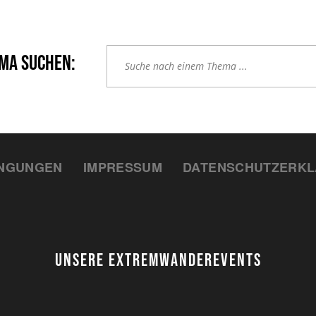
Nachtmammut Hamburg –
Mammutmarsch Es
30/42 KM
75/100 KM
Mammutmarsch München –
Mammutmarsch Ber
75/100 KM
75/100 KM
INGUNGEN
IMPRESSUM
DATENSCHUTZERK
UNSERE EXTREMWANDEREVENTS