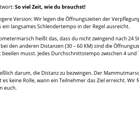
Mammutmarsch Málaga –
Mammutmarsch Ba
ntwort:
So viel Zeit, wie du brauchst!
30/50 KM
30/50 KM
ngere Version: Wir legen die Öffnungszeiten der Verpflegu
Mammutmarsch Valencia –
Mammutmarsch Ma
ss ein langsames Schlendertempo in der Regel ausreicht.
30/50 KM
30/50/100 KM
ometermarsch heißt das, dass du nicht zwingend nach 24 St
Mammutmarsch Leipzig –
Mammutmarsch Mü
bei den anderen Distanzen (30 – 60 KM) sind die Öffnungsze
30/42/55 KM
Starnberger See –
t beeilen musst. Jedes Durchschnittstempo zwischen 4 und 7
Mammutmarsch Mannheim –
Mammutmarsch Ha
30/42/60 KM
30/50 KM
ießlich darum, die Distanz zu bezwingen. Der Mammutmarsc
t es keine Rolle, wann ein Teilnehmer das Ziel erreicht. Wir 
Mammutmarsch Wien – 30/50
Mammutmarsch Ruh
n euch.
KM
30/42/55 KM
Mammutmarsch Kopenhagen
Mammutmarsch Bil
– 30/42/55 KM
30/50 KM
Mammutmarsch Nürnberg –
Mammutmarsch Dr
30/42/55 KM
30/50 KM