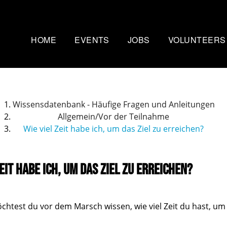
HOME
EVENTS
JOBS
VOLUNTEERS
Mammutmarsch Kopenhagen
Nachtmammut Ruhr
– 75/100 KM
30/42 KM
Wissensdatenbank - Häufige Fragen und Anleitungen
Mammutmarsch Bremen –
Mammutmarsch Stu
Allgemein/Vor der Teilnahme
30/55 KM
30/42/60 KM
Wie viel Zeit habe ich, um das Ziel zu erreichen?
Mammutmarsch Hannover –
Mammutmarsch Aa
30/42/55 KM
30/50 KM
Zeit habe ich, um das Ziel zu erreichen?
Mammutmarsch Dortmund –
Mammutmarsch Wi
30/42/55 KM
30/42/55KM
Mammutmarsch München –
Mammutmarsch Ber
chtest du vor dem Marsch wissen, wie viel Zeit du hast, um 
30/50 KM
30/42/55 KM