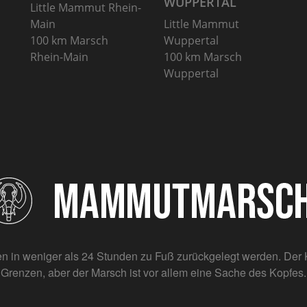
WUPPERTAL
Little Mammut Rhein-
Main
Little Mammut
100 km Marsch
Wuppertal
Rhein-Main
100 km Marsch
Wuppertal
n in weniger als 24 Stunden zu Fuß zurückgelegt werden. Der K
Grenzen, aber der Marsch ist vor allem eine Sache des Kopfes.