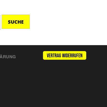
sen –
lin –
SUCHE
Vertrag widerrufen
LÄRUNG