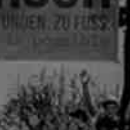
Fernwanderweg Deutschland: 7
rcelona –
Routen, Tipps und ehrliche
Empfehlungen
drid –
Vom Party-Leben zu 3.000
Mammutmarsch-Kilometern
nchen /
Kompressionssocken beim
 42/55 KM
Wandern: Was sie wirklich
bringen
mburg –
Wie wirkt sich Stress auf den
Körper aus? Was wirklich
rgebiet –
passiert
Mönchengladbach wandern: 5
bao –
Touren zwischen Niers, Wald
und Schlössern
esden –
Mammutmarsch alleine: Monas
Geschichte vom Alleinstarten
und trotzdem dazugehören