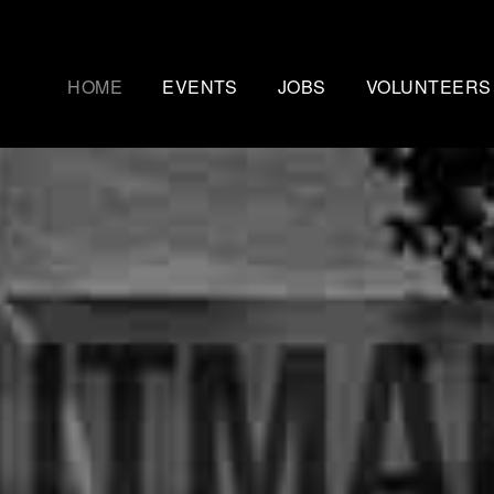
HOME
EVENTS
JOBS
VOLUNTEERS
Mammutmarsch Kopenhagen
Nachtmammut Ruhr
– 75/100 KM
30/42 KM
Mammutmarsch Bremen –
Mammutmarsch Stu
30/55 KM
30/42/60 KM
Mammutmarsch Hannover –
Mammutmarsch Aa
30/42/55 KM
30/50 KM
Mammutmarsch Dortmund –
Mammutmarsch Wi
30/42/55 KM
30/42/55KM
Mammutmarsch München –
Mammutmarsch Ber
30/50 KM
30/42/55 KM