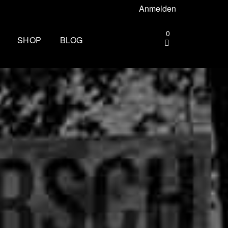
Anmelden
0
SHOP
BLOG
gebiet –
Die andere Seite des
Zielbogens: Wie es ist, beim
Mammutmarsch Volunteer zu
ttgart –
sein
Wandern rund um Köln: Die
rhus –
schönsten Touren
Zu spät essen: Folgen für Schlaf,
esbaden –
Stoffwechsel und Training
Wim Hof Kältetraining: So frierst
lin –
du sicher