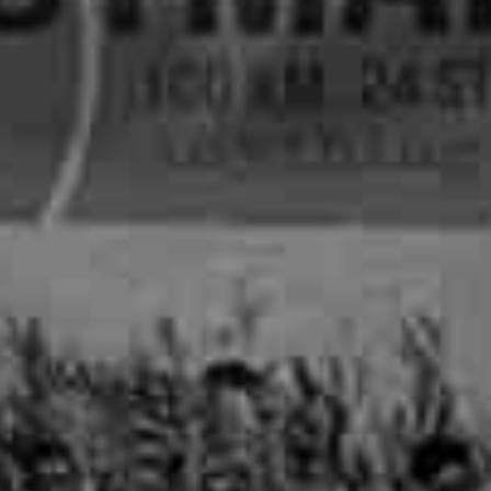
Mammutmarsch Málaga –
Mammutmarsch Ba
30/50 KM
30/50 KM
Mammutmarsch Valencia –
Mammutmarsch Ma
30/50 KM
30/50/100 KM
Mammutmarsch Leipzig –
Mammutmarsch Mü
30/42/55 KM
Starnberger See –
Mammutmarsch Mannheim –
Mammutmarsch Ha
30/42/60 KM
30/50 KM
Mammutmarsch Wien – 30/50
Mammutmarsch Ruh
KM
30/42/55 KM
Mammutmarsch Kopenhagen
Mammutmarsch Bil
– 30/42/55 KM
30/50 KM
Mammutmarsch Nürnberg –
Mammutmarsch Dr
30/42/55 KM
30/50 KM