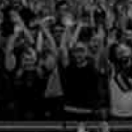
Nachtmammut Hamburg –
Mammutmarsch Es
30/42 KM
75/100 KM
Mammutmarsch München –
Mammutmarsch Ber
75/100 KM
75/100 KM