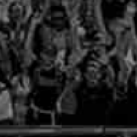
sen –
lin –