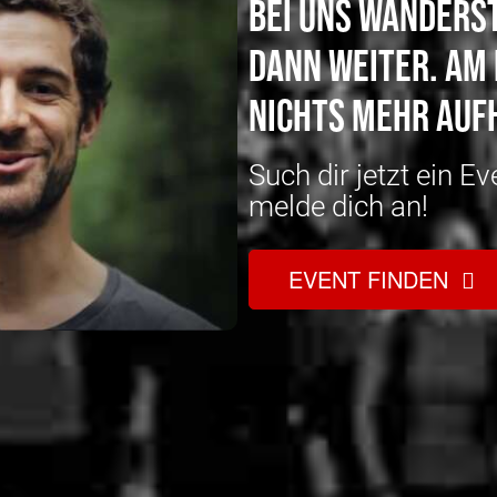
Bei uns wanderst
dann weiter. am 
nichts mehr auf
Such dir jetzt ein E
melde dich an!
EVENT FINDEN