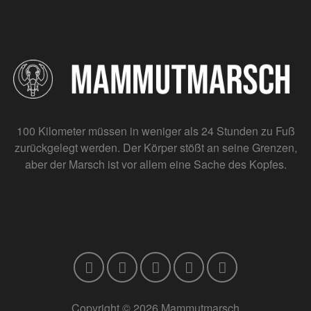
100 Kilometer müssen in weniger als 24 Stunden zu Fuß
zurückgelegt werden. Der Körper stößt an seine Grenzen,
aber der Marsch ist vor allem eine Sache des Kopfes.
Copyright © 2026 Mammutmarsch