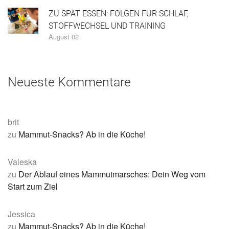
ZU SPÄT ESSEN: FOLGEN FÜR SCHLAF,
STOFFWECHSEL UND TRAINING
August 02
Neueste Kommentare
brit
zu
Mammut-Snacks? Ab in die Küche!
Valeska
zu
Der Ablauf eines Mammutmarsches: Dein Weg vom
Start zum Ziel
Jessica
zu
Mammut-Snacks? Ab in die Küche!