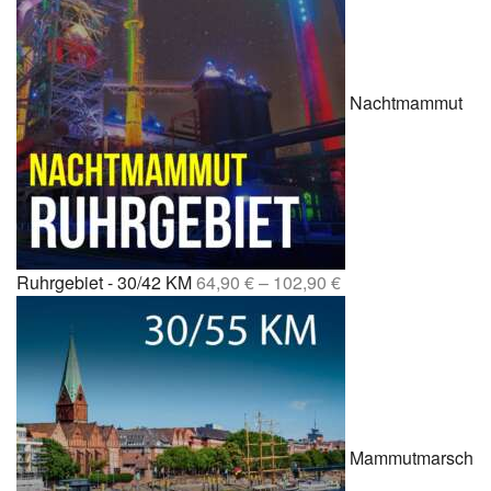
Nachtmammut
Ruhrgebiet - 30/42 KM
64,90
€
–
102,90
€
Mammutmarsch