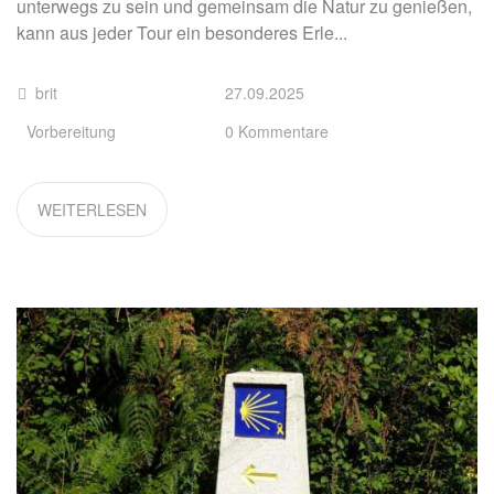
unterwegs zu sein und gemeinsam die Natur zu genießen,
kann aus jeder Tour ein besonderes Erle...
brit
27.09.2025
Vorbereitung
0 Kommentare
WEITERLESEN