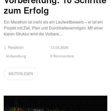
zum Erfolg
Ein Marathon ist mehr als ein Laufwettbewerb – er ist ein
Projekt mit Ziel, Plan und Durchhaltevermögen. Mit einer
klaren Struktur wird die Vorbere...
Redaktion
13.04.2026
Vorbereitung
0 Kommentare
WEITERLESEN