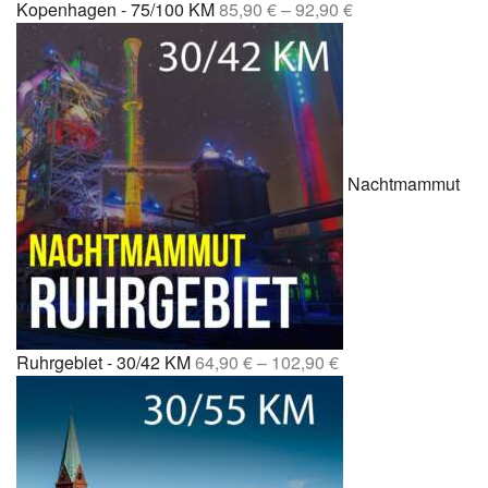
Kopenhagen - 75/100 KM
85,90
€
–
92,90
€
Nachtmammut
Ruhrgebiet - 30/42 KM
64,90
€
–
102,90
€