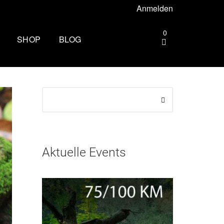
Anmelden
0
SHOP
BLOG
gebiet –
Wandern rund um Köln: Die
schönsten Touren
ttgart –
Zu spät essen: Folgen für Schlaf,
Stoffwechsel und Training
rhus –
Wim Hof Kältetraining: So frierst
Aktuelle Events
du sicher
esbaden –
Fernwanderweg Deutschland: 7
Routen, Tipps und ehrliche
Empfehlungen
lin –
Vom Party-Leben zu 3.000