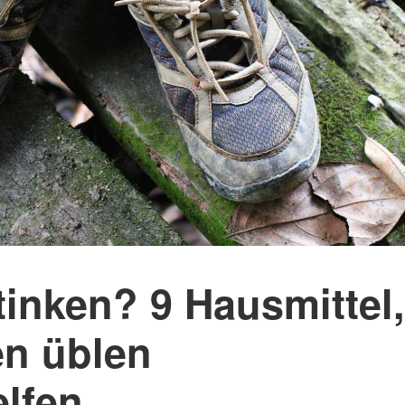
Mammutmarsch Málaga –
Mammutmarsch Ba
30/50 KM
30/50 KM
Mammutmarsch Valencia –
Mammutmarsch Ma
30/50 KM
30/50/100 KM
Mammutmarsch Leipzig –
Mammutmarsch Mü
30/42/55 KM
Starnberger See –
Mammutmarsch Mannheim –
Mammutmarsch Ha
30/42/60 KM
30/50 KM
Mammutmarsch Wien – 30/50
Mammutmarsch Ruh
KM
30/42/55 KM
inken? 9 Hausmittel,
Mammutmarsch Kopenhagen
Mammutmarsch Bil
– 30/42/55 KM
30/50 KM
en üblen
Mammutmarsch Nürnberg –
Mammutmarsch Dr
30/42/55 KM
30/50 KM
lfen