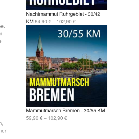
sen –
Nachtmammut Ruhrgebiet - 30/42
lin –
KM
64,90
€
–
102,90
€
ße.
m
e
Mammutmarsch Bremen - 30/55 KM
59,90
€
–
102,90
€
n,
ner