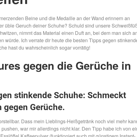
Nachtmammut Hamburg –
Mammutmarsch Es
30/42 KM
75/100 KM
chmerzenden Beine und die Medaille an der Wand erinnern an
Mammutmarsch München –
Mammutmarsch Ber
er üble Geruch deiner Schuhe? Schuld sind unsere Schweißfü
75/100 KM
75/100 KM
witzen, nimmt das Material einen Duft an, bei dem man sich a
 würde. Ich verrate dir heute die besten Tipps gegen stinkend
he hast du wahrscheinlich sogar vorrätig!
ures gegen die Gerüche in
egen stinkende Schuhe: Schmeckt
ch gegen Gerüche.
rstellbar. Dass mein Lieblings-Heißgetränk noch viel mehr kan
ushen, war mir allerdings nicht klar. Den Tipp habe ich von ei
sslöffel Kaffeepulver (funktioniert auch mit günstigem Instant-