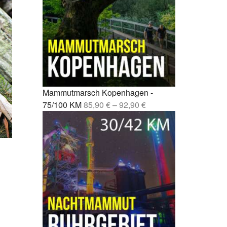
Mammutmarsch-Kilometern
rcelona –
Kompressionssocken beim
Wandern: Was sie wirklich
drid –
bringen
Wie wirkt sich Stress auf den
nchen /
Körper aus? Was wirklich
 42/55 KM
passiert
Mammutmarsch Kopenhagen -
mburg –
75/100 KM
85,90
€
–
92,90
€
Mönchengladbach wandern: 5
Touren zwischen Niers, Wald
und Schlössern
rgebiet –
Mammutmarsch alleine: Monas
Geschichte vom Alleinstarten
bao –
und trotzdem dazugehören
Krämpfe in den Beinen: Woher
esden –
sie kommen und was wirklich hilft