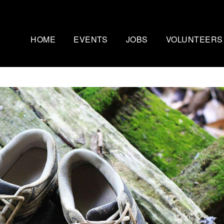
HOME
EVENTS
JOBS
VOLUNTEERS
Mammutmarsch Kopenhagen
Nachtmammut Ruhr
– 75/100 KM
30/42 KM
Mammutmarsch Bremen –
Mammutmarsch Stu
30/55 KM
30/42/60 KM
Mammutmarsch Hannover –
Mammutmarsch Aa
30/42/55 KM
30/50 KM
Mammutmarsch Dortmund –
Mammutmarsch Wi
30/42/55 KM
30/42/55KM
Mammutmarsch München –
Mammutmarsch Ber
30/50 KM
30/42/55 KM