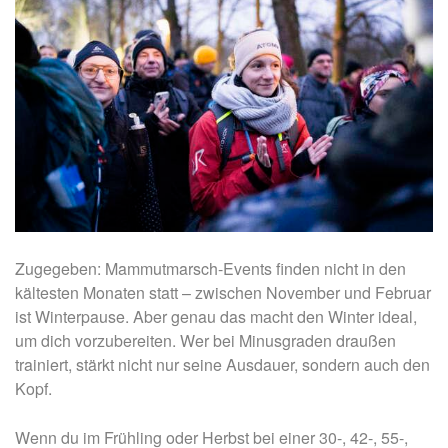
Zugegeben: Mammutmarsch-Events finden nicht in den
kältesten Monaten statt – zwischen November und Februar
ist Winterpause. Aber genau das macht den Winter ideal,
um dich vorzubereiten. Wer bei Minusgraden draußen
trainiert, stärkt nicht nur seine Ausdauer, sondern auch den
Kopf.
Wenn du im Frühling oder Herbst bei einer 30-, 42-, 55-,