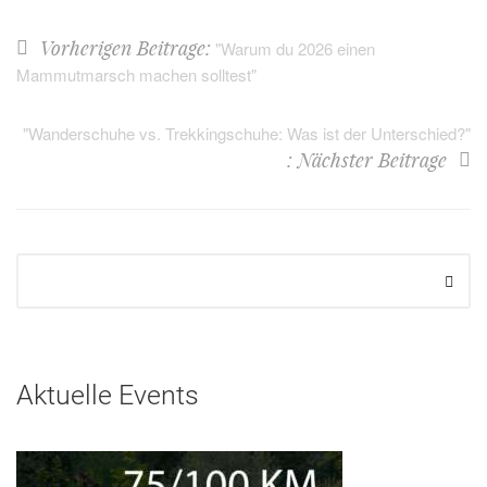
Vorherigen Beitrage:
"Warum du 2026 einen
Mammutmarsch machen solltest"
"Wanderschuhe vs. Trekkingschuhe: Was ist der Unterschied?"
: Nächster Beitrage
Aktuelle Events