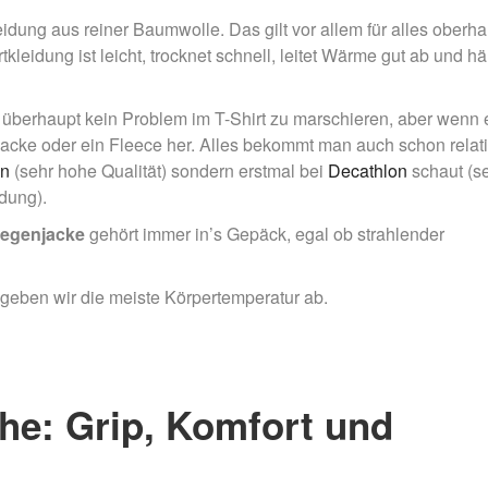
eidung aus reiner Baumwolle. Das gilt vor allem für alles oberha
tkleidung ist leicht, trocknet schnell, leitet Wärme gut ab und hä
st überhaupt kein Problem im T-Shirt zu marschieren, aber wenn 
l-Jacke oder ein Fleece her. Alles bekommt man auch schon relat
en
(sehr hohe Qualität) sondern erstmal bei
Decathlon
schaut (s
dung).
Regenjacke
gehört immer in’s Gepäck, egal ob strahlender
geben wir die meiste Körpertemperatur ab.
uhe: Grip, Komfort und