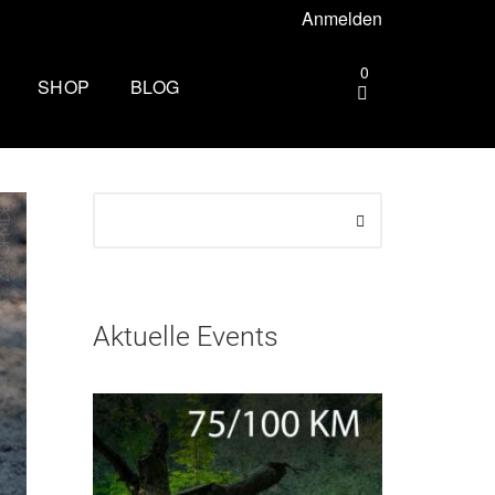
Anmelden
0
SHOP
BLOG
gebiet –
Die andere Seite des
Zielbogens: Wie es ist, beim
Mammutmarsch Volunteer zu
ttgart –
sein
Wandern rund um Köln: Die
rhus –
schönsten Touren
Aktuelle Events
Zu spät essen: Folgen für Schlaf,
esbaden –
Stoffwechsel und Training
Wim Hof Kältetraining: So frierst
lin –
du sicher