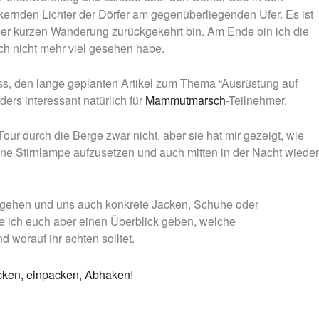
Nachtmammut Hamburg –
Mammutmarsch Es
ckernden Lichter der Dörfer am gegenüberliegenden Ufer. Es ist
30/42 KM
75/100 KM
ner kurzen Wanderung zurückgekehrt bin. Am Ende bin ich die
Mammutmarsch München –
Mammutmarsch Ber
ich nicht mehr viel gesehen habe.
75/100 KM
75/100 KM
ss, den lange geplanten Artikel zum Thema “Ausrüstung auf
rs interessant natürlich für
Mammutmarsch
-Teilnehmer.
r durch die Berge zwar nicht, aber sie hat mir gezeigt, wie
eine Stirnlampe aufzusetzen und auch mitten in der Nacht wieder
fe gehen und uns auch konkrete Jacken, Schuhe oder
 ich euch aber einen Überblick geben, welche
 worauf ihr achten solltet.