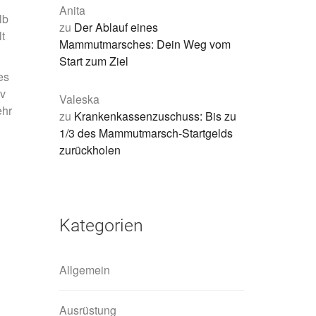
Anita
lb
zu
Der Ablauf eines
lt
Mammutmarsches: Dein Weg vom
Start zum Ziel
es
iv
Valeska
ehr
zu
Krankenkassenzuschuss: Bis zu
1/3 des Mammutmarsch-Startgelds
zurückholen
Kategorien
Allgemein
Ausrüstung