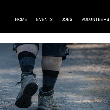
HOME
EVENTS
JOBS
VOLUNTEERS
Mammutmarsch Kopenhagen
Nachtmammut Ruhr
– 75/100 KM
30/42 KM
Mammutmarsch Bremen –
Mammutmarsch Stu
30/55 KM
30/42/60 KM
Mammutmarsch Hannover –
Mammutmarsch Aa
30/42/55 KM
30/50 KM
Mammutmarsch Dortmund –
Mammutmarsch Wi
30/42/55 KM
30/42/55KM
Mammutmarsch München –
Mammutmarsch Ber
30/50 KM
30/42/55 KM