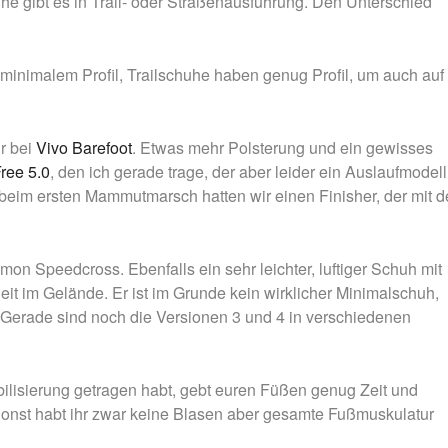
gibt es in Trail- oder Straßenausführung. Den Unterschied
minimalem Profil, Trailschuhe haben genug Profil, um auch auf
r bei
Vivo Barefoot
. Etwas mehr Polsterung und ein gewisses
ree 5.0
, den ich gerade trage, der aber leider ein Auslaufmodell 
n beim ersten Mammutmarsch hatten wir einen Finisher, der mit 
mon Speedcross. Ebenfalls ein sehr leichter, luftiger Schuh mit
heit im Gelände. Er ist im Grunde kein wirklicher Minimalschuh,
t. Gerade sind noch die Versionen 3 und 4 in verschiedenen
bilisierung getragen habt, gebt euren Füßen genug Zeit und
onst habt ihr zwar keine Blasen aber gesamte Fußmuskulatur