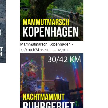
Fernwanderweg Deutschland: 7
rcelona –
Routen, Tipps und ehrliche
Empfehlungen
drid –
Vom Party-Leben zu 3.000
Mammutmarsch-Kilometern
nchen /
Kompressionssocken beim
 42/55 KM
Wandern: Was sie wirklich
Mammutmarsch Kopenhagen -
bringen
mburg –
75/100 KM
85,90
€
–
92,90
€
Wie wirkt sich Stress auf den
Körper aus? Was wirklich
rgebiet –
passiert
Mönchengladbach wandern: 5
bao –
Touren zwischen Niers, Wald
und Schlössern
esden –
Mammutmarsch alleine: Monas
Geschichte vom Alleinstarten
und trotzdem dazugehören