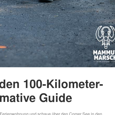
Mammutmarsch Málaga –
Mammutmarsch Ba
30/50 KM
30/50 KM
Mammutmarsch Valencia –
Mammutmarsch Ma
30/50 KM
30/50/100 KM
Mammutmarsch Leipzig –
Mammutmarsch Mü
30/42/55 KM
Starnberger See –
Mammutmarsch Mannheim –
Mammutmarsch Ha
30/42/60 KM
30/50 KM
Mammutmarsch Wien – 30/50
Mammutmarsch Ruh
KM
30/42/55 KM
den 100-Kilometer-
Mammutmarsch Kopenhagen
Mammutmarsch Bil
– 30/42/55 KM
30/50 KM
imative Guide
Mammutmarsch Nürnberg –
Mammutmarsch Dr
30/42/55 KM
30/50 KM
en Ferienwohnung und schaue über den Comer See in den