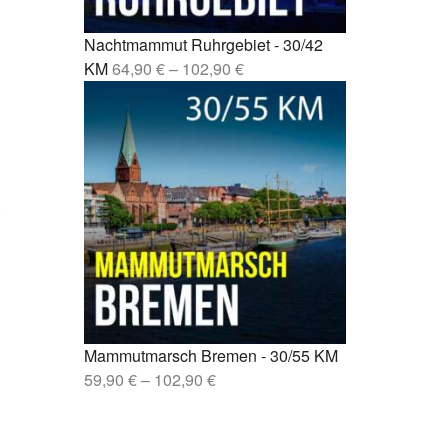
sen –
Nachtmammut Ruhrgebiet - 30/42
lin –
KM
64,90
€
–
102,90
€
Mammutmarsch Bremen - 30/55 KM
59,90
€
–
102,90
€