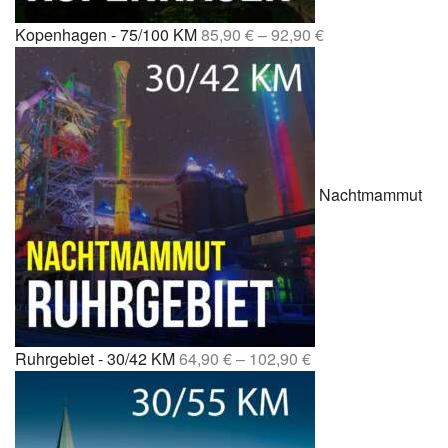
Kopenhagen - 75/100 KM
85,90
€
–
92,90
€
Nachtmammut
Ruhrgebiet - 30/42 KM
64,90
€
–
102,90
€