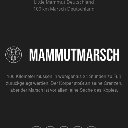
Little Mammut Deutschland
100 km Marsch Deutschland
100 Kilometer müssen in weniger als 24 Stunden zu Fuß
zurückgelegt werden. Der Körper stößt an seine Grenzen,
aber der Marsch ist vor allem eine Sache des Kopfes.