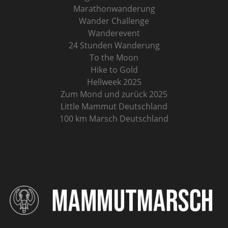
Marathonwanderung
Wander Challenge
Wanderevent
24 Stunden Wanderung
To the Moon
Hike to Gold
Hellweek 2025
Zum Mond und zurück 2025
Little Mammut Deutschland
100 km Marsch Deutschland