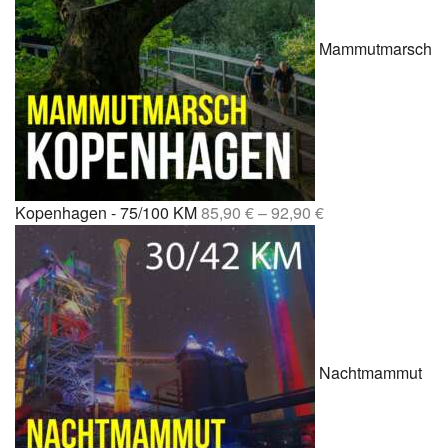
Mammutmarsch
Kopenhagen - 75/100 KM
85,90
€
–
92,90
€
Nachtmammut