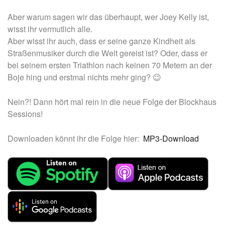
Aber warum sagen wir das überhaupt, wer Joey Kelly ist,
wisst ihr vermutlich alle.
Aber wisst ihr auch, dass er seine ganze Kindheit als
Straßenmusiker durch die Welt gereist ist? Oder, dass er
bei seinem ersten Triathlon nach keinen 70 Metern an der
Boje hing und erstmal nichts mehr ging? 😉
Nein?! Dann hört mal rein in die neue Folge der Blockhaus
Sessions!
Downloaden könnt ihr die Folge hier:
MP3-Download