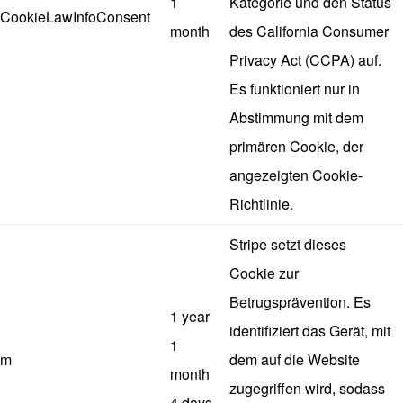
1
Kategorie und den Status
CookieLawInfoConsent
month
des California Consumer
Privacy Act (CCPA) auf.
Es funktioniert nur in
Abstimmung mit dem
primären Cookie, der
angezeigten Cookie-
Richtlinie.
Stripe setzt dieses
Cookie zur
Betrugsprävention. Es
1 year
identifiziert das Gerät, mit
1
m
dem auf die Website
month
zugegriffen wird, sodass
4 days