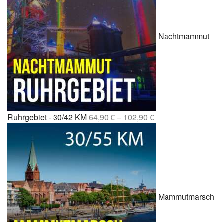
Nachtmammut
Ruhrgebiet - 30/42 KM
64,90
€
–
102,90
€
Mammutmarsch