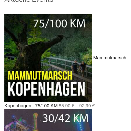
Mammutmarsch
Kopenhagen - 75/100 KM
85,90
€
–
92,90
€