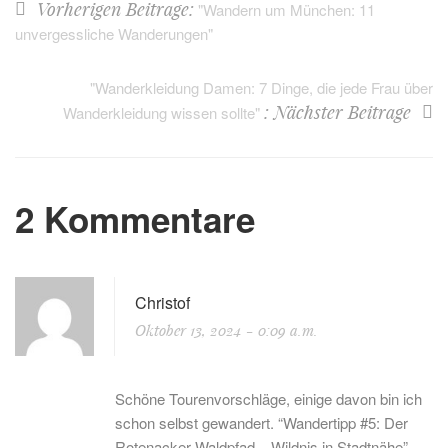
Vorherigen Beitrage:
"Wandern um München: 11
unvergessliche Wanderungen"
"Wanderkleidung Damen: 7 Dinge, die jede Frau über
: Nächster Beitrage
Wanderkleidung wissen sollte"
2 Kommentare
Christof
Oktober 13, 2024
- 0:09 a.m.
Schöne Tourenvorschläge, einige davon bin ich
schon selbst gewandert. “Wandertipp #5: Der
Rotenacker-Waldpfad – Wildnis in Stadtnähe”