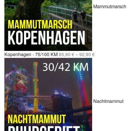
Mammutmarsch
Kopenhagen - 75/100 KM
85,90
€
–
92,90
€
Nachtmammut