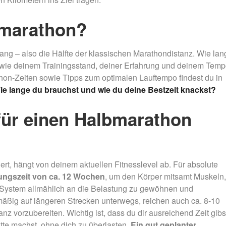
bmarathon?
ang – also die Hälfte der klassischen Marathondistanz. Wie lan
, wie deinem Trainingsstand, deiner Erfahrung und deinem Temp
hon-Zeiten sowie Tipps zum optimalen Lauftempo findest du in
e lange du brauchst und wie du deine Bestzeit knackst?
für einen Halbmarathon
t, hängt von deinem aktuellen Fitnesslevel ab. Für absolute
ungszeit von ca. 12 Wochen
, um den Körper mitsamt Muskeln,
System allmählich an die Belastung zu gewöhnen und
mäßig auf längeren Strecken unterwegs, reichen auch ca. 8-10
 vorzubereiten. Wichtig ist, dass du dir ausreichend Zeit gibs
itte machst, ohne dich zu überlasten.
Ein gut geplanter