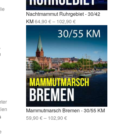
sen –
die
Nachtmammut Ruhrgebiet - 30/42
lin –
KM
64,90
€
–
102,90
€
,
n
eter
alen
Mammutmarsch Bremen - 30/55 KM
s
59,90
€
–
102,90
€
e