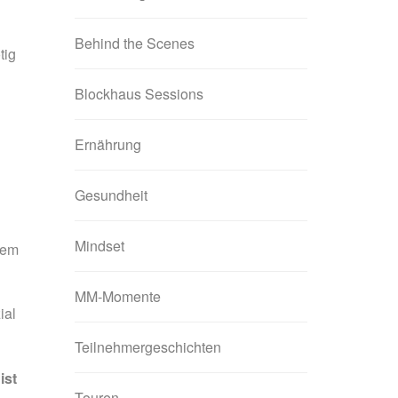
Behind the Scenes
tig
Blockhaus Sessions
Ernährung
Gesundheit
Mindset
 dem
MM-Momente
ial
Teilnehmergeschichten
ist
Touren