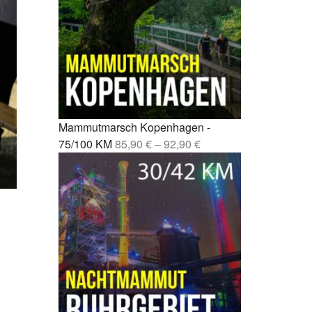
Fernwanderweg Deutschland: 7
rcelona –
Routen, Tipps und ehrliche
Empfehlungen
drid –
Vom Party-Leben zu 3.000
Mammutmarsch-Kilometern
nchen /
Kompressionssocken beim
 42/55 KM
Wandern: Was sie wirklich
Mammutmarsch Kopenhagen -
bringen
mburg –
75/100 KM
85,90
€
–
92,90
€
Wie wirkt sich Stress auf den
Körper aus? Was wirklich
rgebiet –
passiert
Mönchengladbach wandern: 5
bao –
Touren zwischen Niers, Wald
und Schlössern
esden –
Mammutmarsch alleine: Monas
Geschichte vom Alleinstarten
und trotzdem dazugehören