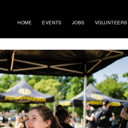
HOME
EVENTS
JOBS
VOLUNTEERS
Mammutmarsch Kopenhagen
Nachtmammut Ruhr
– 75/100 KM
30/42 KM
Mammutmarsch Bremen –
Mammutmarsch Stu
30/55 KM
30/42/60 KM
Mammutmarsch Hannover –
Mammutmarsch Aa
30/42/55 KM
30/50 KM
Mammutmarsch Dortmund –
Mammutmarsch Wi
30/42/55 KM
30/42/55KM
Mammutmarsch München –
Mammutmarsch Ber
30/50 KM
30/42/55 KM