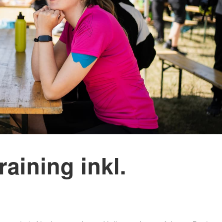
Mammutmarsch Málaga –
Mammutmarsch Ba
30/50 KM
30/50 KM
Mammutmarsch Valencia –
Mammutmarsch Ma
30/50 KM
30/50/100 KM
Mammutmarsch Leipzig –
Mammutmarsch Mü
30/42/55 KM
Starnberger See –
Mammutmarsch Mannheim –
Mammutmarsch Ha
30/42/60 KM
30/50 KM
Mammutmarsch Wien – 30/50
Mammutmarsch Ruh
KM
30/42/55 KM
aining inkl.
Mammutmarsch Kopenhagen
Mammutmarsch Bil
– 30/42/55 KM
30/50 KM
Mammutmarsch Nürnberg –
Mammutmarsch Dr
30/42/55 KM
30/50 KM