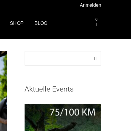
Anmelden
0
SHOP
BLOG
gebiet –
Die andere Seite des
Zielbogens: Wie es ist, beim
Mammutmarsch Volunteer zu
ttgart –
sein
Wandern rund um Köln: Die
rhus –
schönsten Touren
Aktuelle Events
Zu spät essen: Folgen für Schlaf,
esbaden –
Stoffwechsel und Training
Wim Hof Kältetraining: So frierst
lin –
du sicher