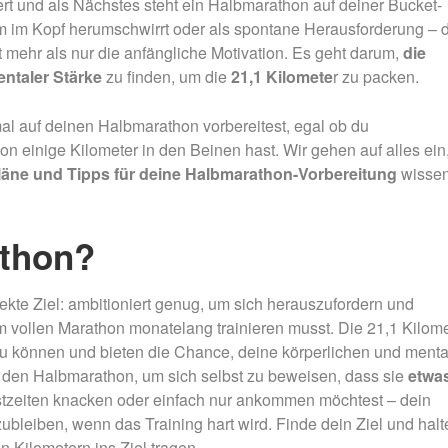
t und als Nächstes steht ein Halbmarathon auf deiner Bucket-
Nachtmammut Hamburg –
Mammutmarsch Es
30/42 KM
75/100 KM
gem im Kopf herumschwirrt oder als spontane Herausforderung – 
t mehr als nur die anfängliche Motivation. Es geht darum,
die
Mammutmarsch München –
Mammutmarsch Ber
ntaler Stärke
zu finden, um die
21,1 Kilomete
r zu packen.
75/100 KM
75/100 KM
imal auf deinen Halbmarathon vorbereitest, egal ob du
n einige Kilometer in den Beinen hast. Wir gehen auf alles ein
läne und Tipps für deine Halbmarathon-Vorbereitung
wisse
thon?
fekte Ziel: ambitioniert genug, um sich herauszufordern und
m vollen Marathon monatelang trainieren musst. Die 21,1 Kilom
 zu können und bieten die Chance, deine körperlichen und ment
 den Halbmarathon, um sich selbst zu beweisen, dass sie
etwa
tzeiten knacken oder einfach nur ankommen möchtest – dein
bleiben, wenn das Training hart wird. Finde dein Ziel und halt
en Kilometern ins Ziel tragen.