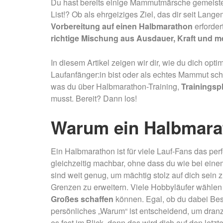
Du hast bereits einige Mammutmärsche gemeister
List!? Ob als ehrgeiziges Ziel, das dir seit Lan
Vorbereitung auf einen Halbmarathon
erforder
richtige Mischung aus Ausdauer, Kraft und me
In diesem Artikel zeigen wir dir, wie du dich opt
Laufanfänger:in bist oder als echtes Mammut scho
was du über Halbmarathon-Training,
Trainingsp
musst. Bereit? Dann los!
Warum ein Halbmara
Ein Halbmarathon ist für viele Lauf-Fans das per
gleichzeitig machbar, ohne dass du wie bei eine
sind weit genug, um mächtig stolz auf dich sein
Grenzen zu erweitern. Viele Hobbyläufer wählen
Großes schaffen
können. Egal, ob du dabei Bes
persönliches „Warum“ ist entscheidend, um dranzu
es fest im Blick, denn das wird dich auf den letzt