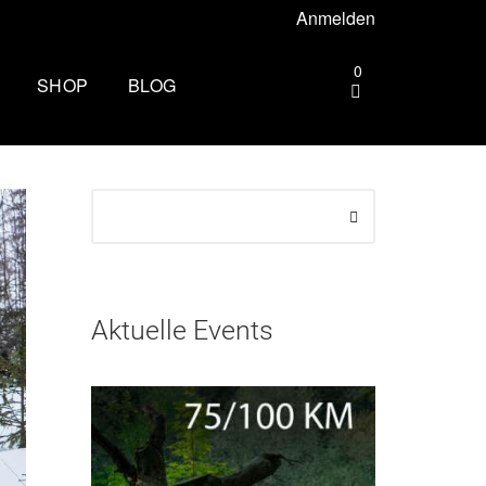
Anmelden
0
SHOP
BLOG
gebiet –
Die andere Seite des
Zielbogens: Wie es ist, beim
Mammutmarsch Volunteer zu
ttgart –
sein
Wandern rund um Köln: Die
rhus –
schönsten Touren
Aktuelle Events
Zu spät essen: Folgen für Schlaf,
esbaden –
Stoffwechsel und Training
Wim Hof Kältetraining: So frierst
lin –
du sicher