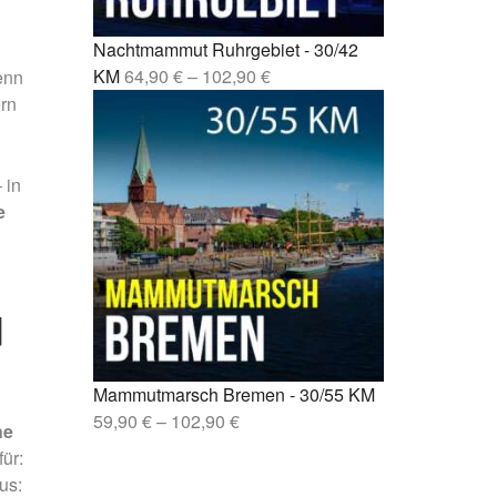
sen –
Nachtmammut Ruhrgebiet - 30/42
lin –
KM
64,90
€
–
102,90
€
enn
ern
 in
e
d
Mammutmarsch Bremen - 30/55 KM
59,90
€
–
102,90
€
he
ür:
us
: