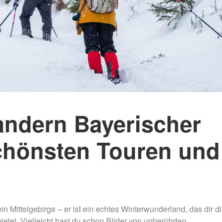
Mammutmarsch Málaga –
Mammutmarsch Ba
30/50 KM
30/50 KM
Mammutmarsch Valencia –
Mammutmarsch Ma
30/50 KM
30/50/100 KM
Mammutmarsch Leipzig –
Mammutmarsch Mü
30/42/55 KM
Starnberger See –
Mammutmarsch Mannheim –
Mammutmarsch Ha
30/42/60 KM
30/50 KM
ndern Bayerischer
Mammutmarsch Wien – 30/50
Mammutmarsch Ruh
chönsten Touren und
KM
30/42/55 KM
Mammutmarsch Kopenhagen
Mammutmarsch Bil
– 30/42/55 KM
30/50 KM
Mammutmarsch Nürnberg –
Mammutmarsch Dr
30/42/55 KM
30/50 KM
in Mittelgebirge – er ist ein echtes Winterwunderland, das dir d
ietet. Vielleicht hast du schon Bilder von unberührten