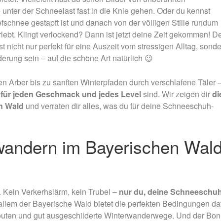
Nachtmammut Hamburg –
Mammutmarsch Es
nter der Schneelast fast in die Knie gehen. Oder du kennst
30/42 KM
75/100 KM
schnee gestapft ist und danach von der völligen Stille rundum
Mammutmarsch München –
Mammutmarsch Ber
lebt. Klingt verlockend? Dann ist jetzt deine Zeit gekommen! D
75/100 KM
75/100 KM
st nicht nur perfekt für eine Auszeit vom stressigen Alltag, sond
erung sein – auf die schöne Art natürlich
😉
 Arber bis zu sanften Winterpfaden durch verschlafene Täler –
e
für jeden Geschmack und jedes Level
sind. Wir zeigen dir
di
n Wald
und verraten dir alles, was du für deine Schneeschuh-
ndern im Bayerischen Wal
Kein Verkerhslärm, kein Trubel –
nur du, deine Schneeschu
 allem der Bayerische Wald bietet die perfekten Bedingungen daf
uten und gut ausgeschilderte Winterwanderwege. Und der
Bon