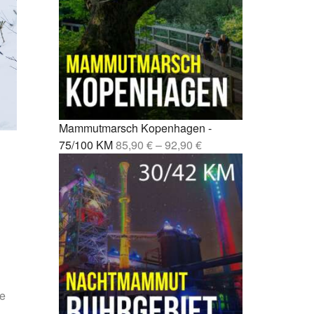
Fernwanderweg Deutschland: 7
rcelona –
Routen, Tipps und ehrliche
Empfehlungen
drid –
Vom Party-Leben zu 3.000
Mammutmarsch-Kilometern
nchen /
Kompressionssocken beim
 42/55 KM
Wandern: Was sie wirklich
Mammutmarsch Kopenhagen -
bringen
mburg –
75/100 KM
85,90
€
–
92,90
€
Wie wirkt sich Stress auf den
Körper aus? Was wirklich
rgebiet –
passiert
Mönchengladbach wandern: 5
bao –
Touren zwischen Niers, Wald
und Schlössern
esden –
Mammutmarsch alleine: Monas
ie
Geschichte vom Alleinstarten
und trotzdem dazugehören