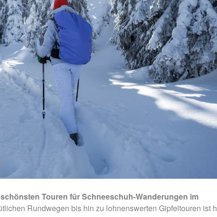
r schönsten Touren für Schneeschuh-Wanderungen im
lichen Rundwegen bis hin zu lohnenswerten Gipfeltouren ist h