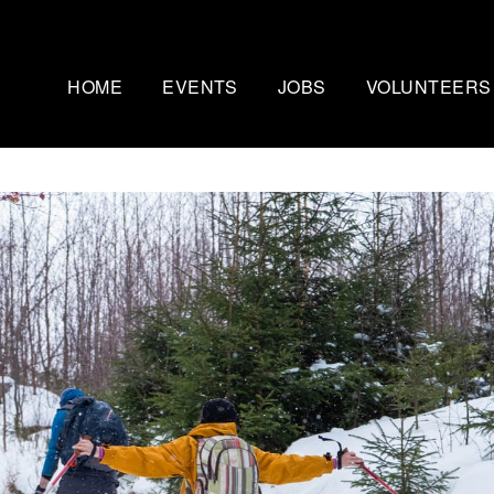
HOME
EVENTS
JOBS
VOLUNTEERS
Mammutmarsch Kopenhagen
Nachtmammut Ruhr
– 75/100 KM
30/42 KM
Mammutmarsch Bremen –
Mammutmarsch Stu
30/55 KM
30/42/60 KM
Mammutmarsch Hannover –
Mammutmarsch Aa
30/42/55 KM
30/50 KM
Mammutmarsch Dortmund –
Mammutmarsch Wi
30/42/55 KM
30/42/55KM
Mammutmarsch München –
Mammutmarsch Ber
30/50 KM
30/42/55 KM