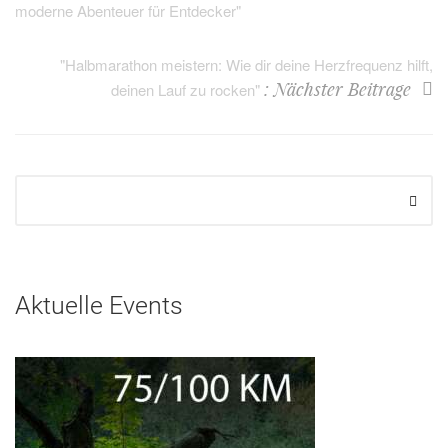
moderne Abenteuer für Entdecker"
"Halbmarathon meistern: Wie dir deine Herzfrequenz hilft,
: Nächster Beitrage
deinen Lauf zu rocken"
Aktuelle Events