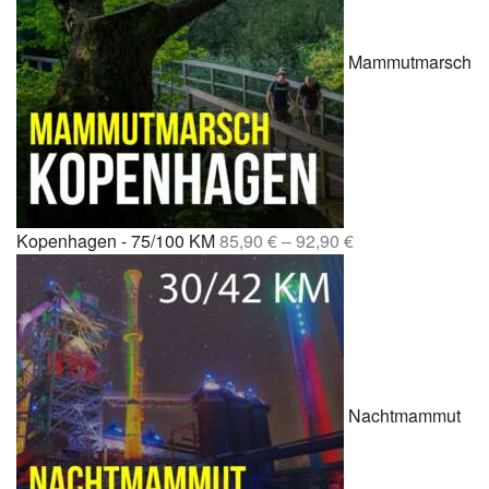
Mammutmarsch
Kopenhagen - 75/100 KM
85,90
€
–
92,90
€
Nachtmammut