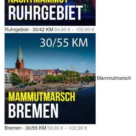
Ruhrgebiet - 30/42 KM
64,90
€
–
102,90
€
Mammutmarsch
Bremen - 30/55 KM
59,90
€
–
102,90
€