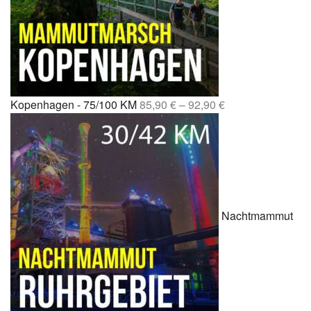
Kopenhagen - 75/100 KM
85,90
€
–
92,90
€
Nachtmammut