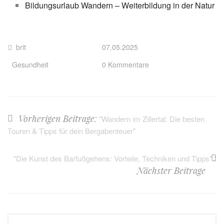
Bildungsurlaub Wandern – Weiterbildung in der Natur
brit
07.05.2025
Gesundheit
0 Kommentare
Vorherigen Beitrage:
"Wandern im Zillertal: Die besten
Touren & Tipps für dein Bergabenteuer"
:
"Die Kunst des Barfußgehens: Vorteile, Techniken und Tipps"
Nächster Beitrage