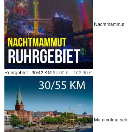
Nachtmammut
Ruhrgebiet - 30/42 KM
64,90
€
–
102,90
€
Mammutmarsch