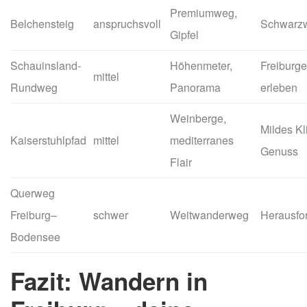
Premiumweg,
Belchensteig
anspruchsvoll
Schwarzw
Gipfel
Schauinsland-
Höhenmeter,
Freiburg
mittel
Rundweg
Panorama
erleben
Weinberge,
Mildes K
Kaiserstuhlpfad
mittel
mediterranes
Genuss
Flair
Querweg
Freiburg–
schwer
Weitwanderweg
Herausfo
Bodensee
Fazit: Wandern in