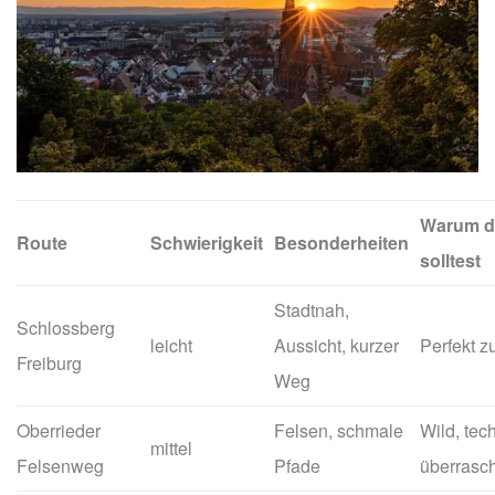
Warum d
Route
Schwierigkeit
Besonderheiten
solltest
Stadtnah,
Schlossberg
leicht
Aussicht, kurzer
Perfekt z
Freiburg
Weg
Oberrieder
Felsen, schmale
Wild, tec
mittel
Felsenweg
Pfade
überrasc