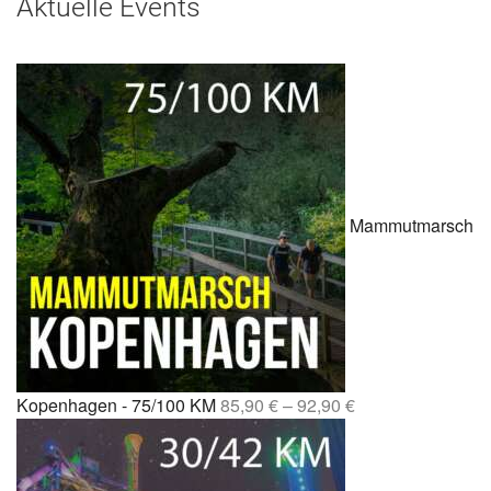
Aktuelle Events
Mammutmarsch
Kopenhagen - 75/100 KM
85,90
€
–
92,90
€