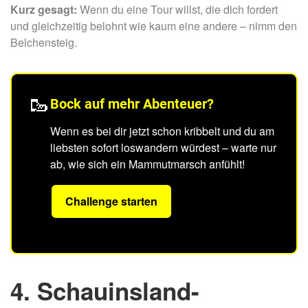
Kurz gesagt:
Wenn du eine Tour willst, die dich fordert
und gleichzeitig belohnt wie kaum eine andere – nimm den
Belchensteig.
🥾
Bock auf mehr Abenteuer?
Wenn es bei dir jetzt schon kribbelt und du am
liebsten sofort loswandern würdest – warte nur
ab, wie sich ein Mammutmarsch anfühlt!
Challenge starten
4. Schauinsland-