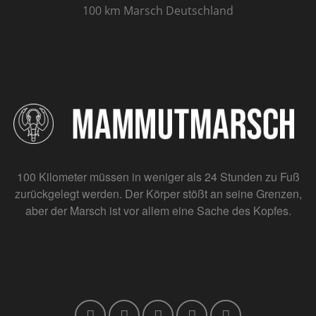
100 km Marsch Deutschland
100 Kilometer müssen in weniger als 24 Stunden zu Fuß
zurückgelegt werden. Der Körper stößt an seine Grenzen,
aber der Marsch ist vor allem eine Sache des Kopfes.