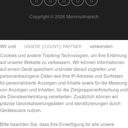
Copyright © 2026 Mammutmarsch
Wir und
verwenden
UNSERE {{COUNT}} PARTNER
Cookies und andere Tracking-Technologien, um Ihre Erfahrung
auf unserer Website zu verbessern. Wir können Informationen
auf einem Gerät speichern und/oder darauf zugreifen und
personenbezogene Daten wie Ihre IP-Adresse und Surfdaten
für personalisierte Anzeigen und Inhalte sowie für die Messung
von Anzeigen und Inhalten, für die Zielgruppenerforschung und
die Diensteentwicklung verarbeiten. Zusätzlich können wir
präzise Geolokalisierungsdaten und Identifizierungen durch
Gerätescans nutzen.
Bitte beachten Sie, dass Ihre Einwilligung für alle unsere