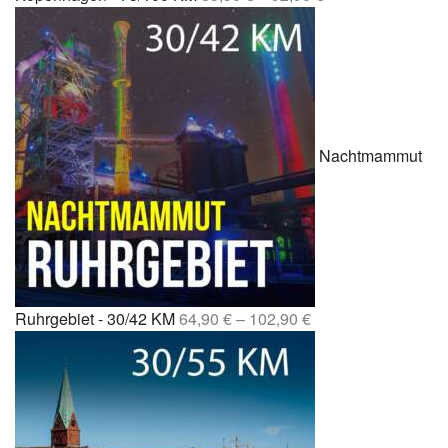
Nachtmammut
Ruhrgebiet - 30/42 KM
64,90
€
–
102,90
€