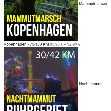
Mammutmarsch
Kopenhagen - 75/100 KM
85,90
€
–
92,90
€
Nachtmammut