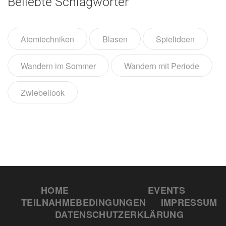
Beliebte Schlagwörter
Atemtechniken
Blasen
Spielideen
Wandern im Sommer
Wandern mit Periode
Zwiebellook
HOME
EVENTS
TEILNAHMEBEDINGUNGEN
IMPRESSUM
DATENSCHUTZERKLÄRUNG