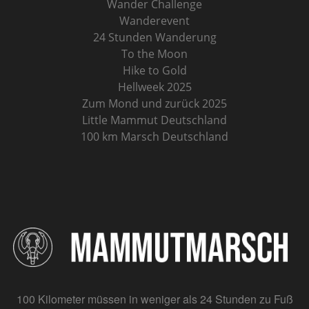
Wander Challenge
Wanderevent
24 Stunden Wanderung
To the Moon
Hike to Gold
Hellweek 2025
Zum Mond und zurück 2025
Little Mammut Deutschland
100 km Marsch Deutschland
100 Kilometer müssen in weniger als 24 Stunden zu Fuß