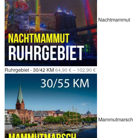
Nachtmammut
Ruhrgebiet - 30/42 KM
64,90
€
–
102,90
€
Mammutmarsch