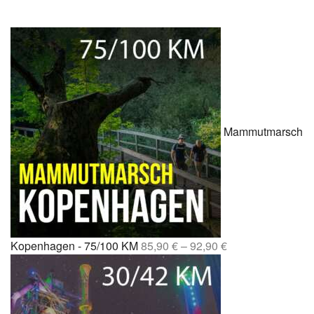
Mammutmarsch
Kopenhagen - 75/100 KM
85,90
€
–
92,90
€