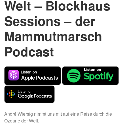
Welt – Blockhaus
Sessions – der
Mammutmarsch
Podcast
André Wiersig nimmt uns mit auf eine Reise durch die
Ozeane der Welt.