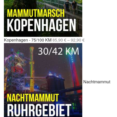
Kopenhagen - 75/100 KM
85,90
€
–
92,90
€
Nachtmammut