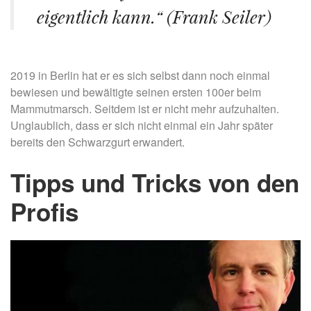
eigentlich kann.“ (Frank Seiler)
2019 in Berlin hat er es sich selbst dann noch einmal
bewiesen und bewältigte seinen ersten 100er beim
Mammutmarsch. Seitdem ist er nicht mehr aufzuhalten.
Unglaublich, dass er sich nicht einmal ein Jahr später
bereits den Schwarzgurt erwandert.
Tipps und Tricks von den
Profis