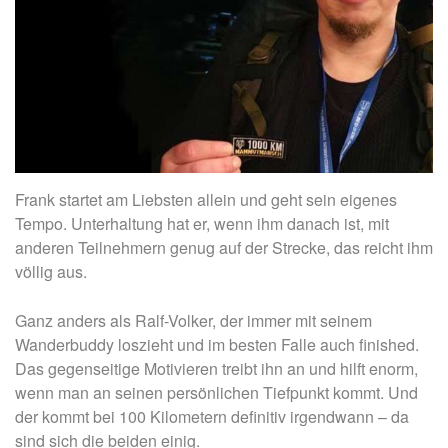
Frank startet am Liebsten allein und geht sein eigenes
Tempo. Unterhaltung hat er, wenn ihm danach ist, mit
anderen Teilnehmern genug auf der Strecke, das reicht ihm
völlig aus.
Ganz anders als Ralf-Volker, der immer mit seinem
Wanderbuddy loszieht und im besten Falle auch finished.
Das gegenseitige Motivieren treibt ihn an und hilft enorm,
wenn man an seinen persönlichen Tiefpunkt kommt. Und
der kommt bei 100 Kilometern definitiv irgendwann – da
sind sich die beiden einig.