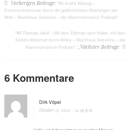
Vorherigen Beitrage:
"#5 André Wiersig –
Extremschwimmen durch die gefährlichsten Meerengen der
Welt – Blockhaus Sessions – der Mammutmarsch Podcast"
"#6 Thomas Jakel – Mit dem Fahrrad nach Indien, mit dem
Elektro-Motorrad durch Afrika – Blockhaus Sessions – der
: Nächster Beitrage
Mammutmarsch Podcast"
6 Kommentare
Dirk Vöpel
Oktober 13, 2024
- 14:39 p.m.
Hallo, wir haben jetzt zum zweiten Mal am