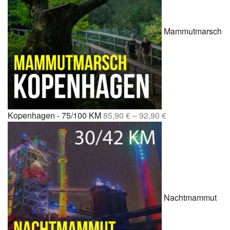
Mammutmarsch
Kopenhagen - 75/100 KM
85,90
€
–
92,90
€
Nachtmammut