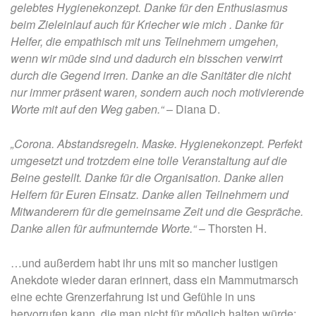
gelebtes Hygienekonzept. Danke für den Enthusiasmus
beim Zieleinlauf auch für Kriecher wie mich
. Danke für
Helfer, die empathisch mit uns Teilnehmern umgehen,
wenn wir müde sind und dadurch ein bisschen verwirrt
durch die Gegend irren. Danke an die Sanitäter die nicht
nur immer präsent waren, sondern auch noch motivierende
Worte mit auf den Weg gaben.“
– Diana D.
„Corona. Abstandsregeln. Maske. Hygienekonzept. Perfekt
umgesetzt und trotzdem eine tolle Veranstaltung auf die
Beine gestellt. Danke für die Organisation.
Danke allen
Helfern für Euren Einsatz. Danke allen Teilnehmern und
Mitwanderern für die gemeinsame Zeit und die Gespräche.
Danke allen für aufmunternde Worte.“
– Thorsten H.
…und außerdem habt ihr uns mit so mancher lustigen
Anekdote wieder daran erinnert, dass ein Mammutmarsch
eine echte Grenzerfahrung ist und Gefühle in uns
hervorrufen kann, die man nicht für möglich halten würde: