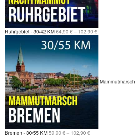
Ruhrgebiet - 30/42 KM
64,90
€
–
102,90
€
Mammutmarsch
Bremen - 30/55 KM
59,90
€
–
102,90
€