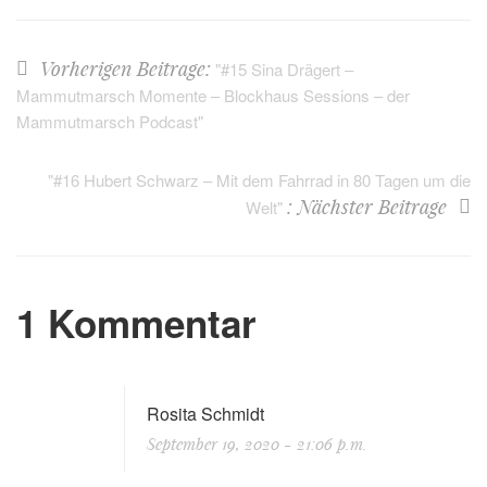
Vorherigen Beitrage:
"#15 Sina Drägert –
Mammutmarsch Momente – Blockhaus Sessions – der
Mammutmarsch Podcast"
"#16 Hubert Schwarz – Mit dem Fahrrad in 80 Tagen um die
: Nächster Beitrage
Welt"
1 Kommentar
Rosita Schmidt
September 19, 2020
- 21:06 p.m.