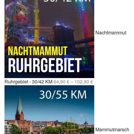
Nachtmammut
Ruhrgebiet - 30/42 KM
64,90
€
–
102,90
€
Mammutmarsch