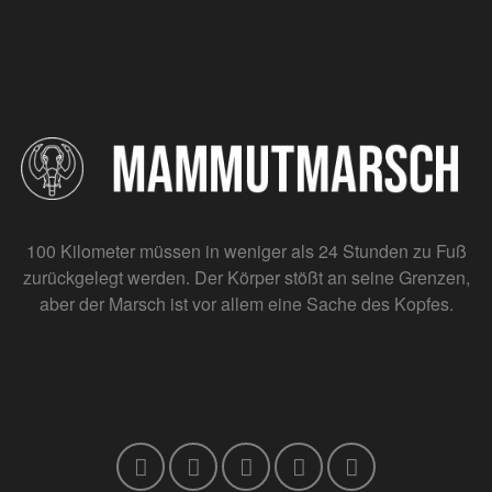
100 Kilometer müssen in weniger als 24 Stunden zu Fuß
zurückgelegt werden. Der Körper stößt an seine Grenzen,
aber der Marsch ist vor allem eine Sache des Kopfes.