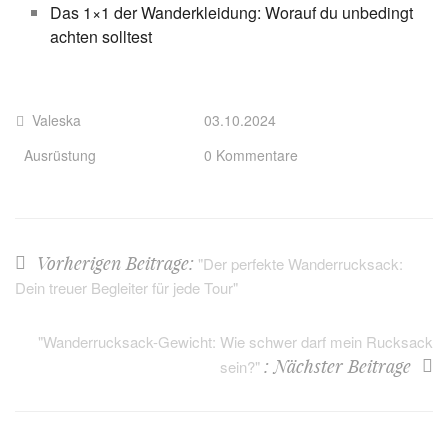
Das 1×1 der Wanderkleidung: Worauf du unbedingt
achten solltest
Valeska
03.10.2024
Ausrüstung
0 Kommentare
Vorherigen Beitrage:
"Der perfekte Wanderrucksack:
Dein treuer Begleiter für jede Tour"
"Wanderrucksack-Gewicht: Wie schwer darf mein Rucksack
: Nächster Beitrage
sein?"