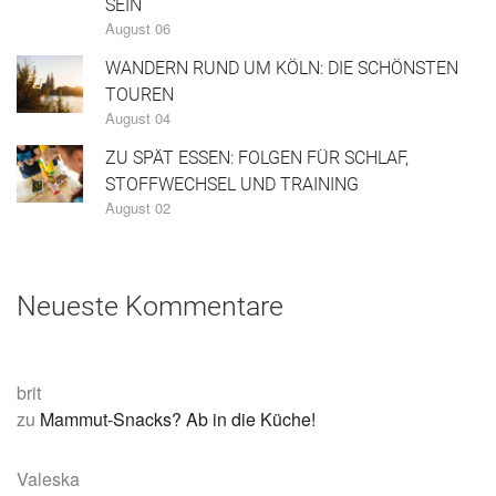
SEIN
August 06
WANDERN RUND UM KÖLN: DIE SCHÖNSTEN
TOUREN
August 04
ZU SPÄT ESSEN: FOLGEN FÜR SCHLAF,
STOFFWECHSEL UND TRAINING
August 02
Neueste Kommentare
brit
zu
Mammut-Snacks? Ab in die Küche!
Valeska