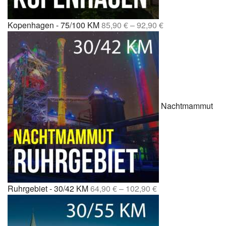
Kopenhagen - 75/100 KM
85,90
€
–
92,90
€
Nachtmammut
Ruhrgebiet - 30/42 KM
64,90
€
–
102,90
€