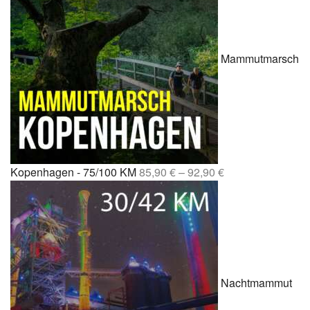
Mammutmarsch
Kopenhagen - 75/100 KM
85,90
€
–
92,90
€
Nachtmammut