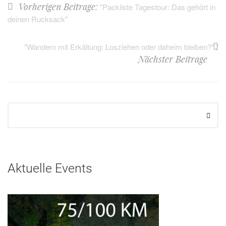
Vorherigen Beitrage:
"Packliste Tagestour: Das gehört in
deinen Rucksack"
:
"Wandern mit Erkältung: Losziehen oder daheim bleiben?"
Nächster Beitrage
Aktuelle Events