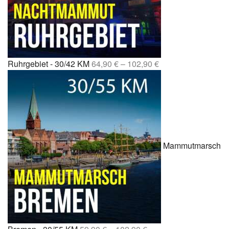
Ruhrgebiet - 30/42 KM
64,90
€
–
102,90
€
Mammutmarsch