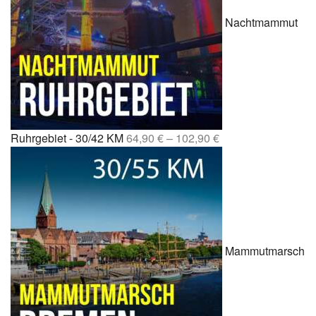
Nachtmammut
Ruhrgebiet - 30/42 KM
64,90
€
–
102,90
€
Mammutmarsch