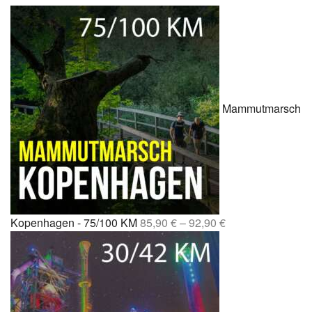
Mammutmarsch
Kopenhagen - 75/100 KM
85,90
€
–
92,90
€