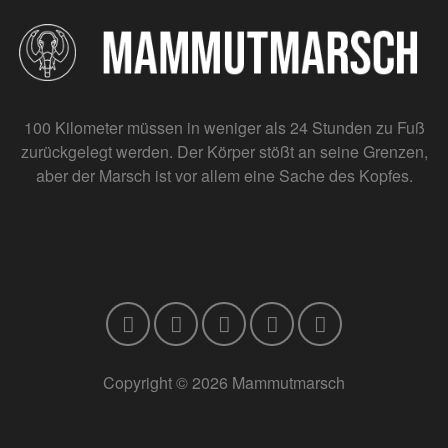
100 Kilometer müssen in weniger als 24 Stunden zu Fuß
zurückgelegt werden. Der Körper stößt an seine Grenzen,
aber der Marsch ist vor allem eine Sache des Kopfes.
Copyright © 2026 Mammutmarsch