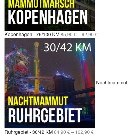
Kopenhagen - 75/100 KM
85,90
€
–
92,90
€
Nachtmammut
Ruhrgebiet - 30/42 KM
64,90
€
–
102,90
€