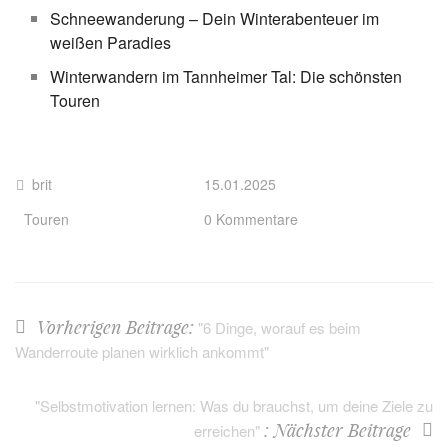
Schneewanderung – Dein Winterabenteuer im
weißen Paradies
Winterwandern im Tannheimer Tal: Die schönsten
Touren
brit
15.01.2025
Touren
0 Kommentare
Vorherigen Beitrage:
"6 Dinge, worauf es beim
Wanderroute planen wirklich ankommt"
"Selbstmotivation lernen: Was du brauchst, um deine Ziele zu
: Nächster Beitrage
erreichen"