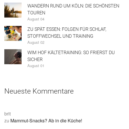
WANDERN RUND UM KÖLN: DIE SCHÖNSTEN
TOUREN
August 04
ZU SPÄT ESSEN: FOLGEN FÜR SCHLAF,
STOFFWECHSEL UND TRAINING
August 02
WIM HOF KÄLTETRAINING: SO FRIERST DU
SICHER
August 01
Neueste Kommentare
brit
zu
Mammut-Snacks? Ab in die Küche!